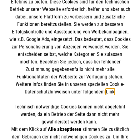
Erlebnis zu bieten. Diese Cookies sind für den technischen
Betrieb unserer Webseite erforderlich, helfen uns aber auch
dabei, unsere Plattform zu verbessern und zusätzliche
Funktionen bereitzustellen. Sie werden zur besseren
Erfolgskontrolle und Aussteuerung von Werbekampagnen,
Informationen
wie z.B. Google Ads, eingesetzt. Das bedeutet, dass Cookies
zur Personalisierung von Anzeigen verwendet werden. Sie
entscheiden selbst, welche Kategorien Sie zulassen
Impressum
möchten. Beachten Sie jedoch, dass bei fehlender
Datenschutz
Zustimmung gegebenenfalls nicht mehr alle
Die Malteser
Funktionalitäten der Webseite zur Verfügung stehen.
Barrierefreiheit
Weitere Infos finden Sie in unseren speziellen Cookie-
Kontakt
Datenschutzhinweisen unter folgendem
Link
.
Malteser in Deutschland
Malteserorden
Technisch notwendige Cookies können nicht abgelehnt
Sharepoint
So finden Sie uns
werden, da ein Betrieb der Seite dann nicht mehr
gewährleistet werden kann.
Mit dem Klick auf
Alle akzeptieren
stimmen Sie zusätzlich
Gerokstraße 2
dem Gebrauch der nicht notwendigen Cookies zu. Um Ihre