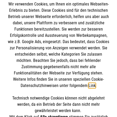
Wir verwenden Cookies, um Ihnen ein optimales Webseiten-
Erlebnis zu bieten. Diese Cookies sind für den technischen
Betrieb unserer Webseite erforderlich, helfen uns aber auch
dabei, unsere Plattform zu verbessern und zusätzliche
Funktionen bereitzustellen. Sie werden zur besseren
Erfolgskontrolle und Aussteuerung von Werbekampagnen,
Informationen
wie z.B. Google Ads, eingesetzt. Das bedeutet, dass Cookies
zur Personalisierung von Anzeigen verwendet werden. Sie
entscheiden selbst, welche Kategorien Sie zulassen
Impressum
möchten. Beachten Sie jedoch, dass bei fehlender
Datenschutz
Zustimmung gegebenenfalls nicht mehr alle
Die Malteser
Funktionalitäten der Webseite zur Verfügung stehen.
Barrierefreiheit
Weitere Infos finden Sie in unseren speziellen Cookie-
Kontakt
Datenschutzhinweisen unter folgendem
Link
.
Malteser in Deutschland
Malteserorden
Technisch notwendige Cookies können nicht abgelehnt
Sharepoint
So finden Sie uns
werden, da ein Betrieb der Seite dann nicht mehr
gewährleistet werden kann.
Mit dem Klick auf
Alle akzeptieren
stimmen Sie zusätzlich