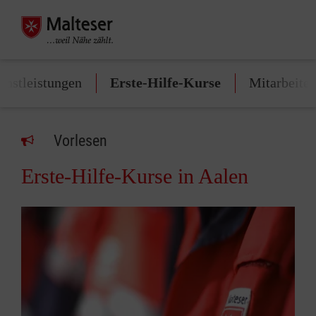
enstleistungen
Erste-Hilfe-Kurse
Mitarbeite
Vorlesen
Erste-Hilfe-Kurse in Aalen