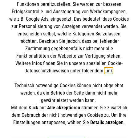
Funktionen bereitzustellen. Sie werden zur besseren
Erfolgskontrolle und Aussteuerung von Werbekampagnen,
Informationen
wie z.B. Google Ads, eingesetzt. Das bedeutet, dass Cookies
zur Personalisierung von Anzeigen verwendet werden. Sie
entscheiden selbst, welche Kategorien Sie zulassen
Impressum
möchten. Beachten Sie jedoch, dass bei fehlender
Datenschutz
Die Malteser
Zustimmung gegebenenfalls nicht mehr alle
Funktionalitäten der Webseite zur Verfügung stehen.
Barrierefreiheit
Weitere Infos finden Sie in unseren speziellen Cookie-
Kontakt
Datenschutzhinweisen unter folgendem
Link
.
Malteser in Deutschland
Malteserorden
Technisch notwendige Cookies können nicht abgelehnt
Sharepoint
So finden Sie uns
werden, da ein Betrieb der Seite dann nicht mehr
gewährleistet werden kann.
Mit dem Klick auf
Alle akzeptieren
stimmen Sie zusätzlich
Gerokstraße 2
dem Gebrauch der nicht notwendigen Cookies zu. Um Ihre
Der Malteser Hilfsdienst e.V. ist als eingetragene
Einstellungen anzupassen, wählen Sie
Details anzeigen
.
73431 Aalen
gemeinnützige Organisation von der Körperschaft- und
Telefon: 07361 9394 0