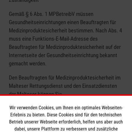
Gemäß § 6 Abs. 1 MPBetreibV müssen
Gesundheitseinrichtungen einen Beauftragten für
Medizinproduktesicherheit bestimmen. Nach Abs. 4
muss eine Funktions-E-Mail-Adresse des
Beauftragten für Medizinproduktesicherheit auf der
Internetseite der Gesundheitseinrichtung bekannt
gemacht werden.
Den Beauftragten für Medizinproduktesicherheit im
Malteser Rettungsdienst und den Einsatzdiensten
der Malteser können Sie
unter
gmb_mpg@malteser.org
kontaktieren.
Wir verwenden Cookies, um Ihnen ein optimales Webseiten-
Erlebnis zu bieten. Diese Cookies sind für den technischen
Betrieb unserer Webseite erforderlich, helfen uns aber auch
dabei, unsere Plattform zu verbessern und zusätzliche