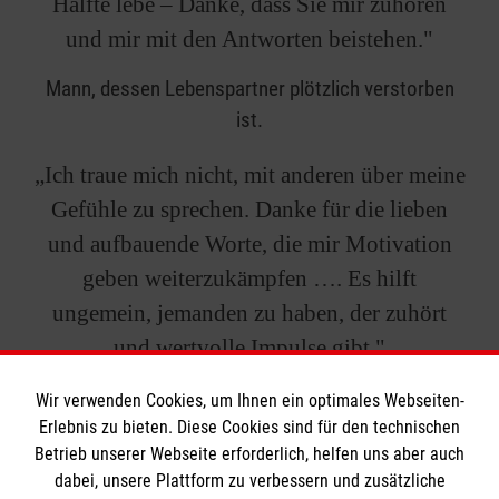
Hälfte lebe – Danke, dass Sie mir zuhören
und mir mit den Antworten beistehen."
Mann, dessen Lebenspartner plötzlich verstorben
ist.
„Ich traue mich nicht, mit anderen über meine
Gefühle zu sprechen. Danke für die lieben
und aufbauende Worte, die mir Motivation
geben weiterzukämpfen …. Es hilft
ungemein, jemanden zu haben, der zuhört
und wertvolle Impulse gibt."
20-jährige Pflegekraft – hat vor kurzem ihren Papa
Wir verwenden Cookies, um Ihnen ein optimales Webseiten-
Erlebnis zu bieten. Diese Cookies sind für den technischen
verloren.
Betrieb unserer Webseite erforderlich, helfen uns aber auch
dabei, unsere Plattform zu verbessern und zusätzliche
„Bei Via. habe ich die Möglichkeit, trotz