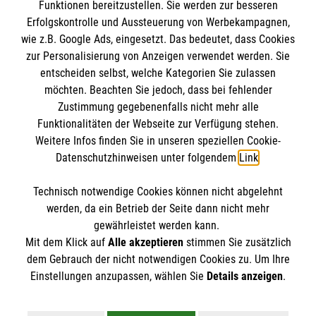
Funktionen bereitzustellen. Sie werden zur besseren
Schichtdienst ein Ehrenamt auszuüben.“
Erfolgskontrolle und Aussteuerung von Werbekampagnen,
wie z.B. Google Ads, eingesetzt. Das bedeutet, dass Cookies
Mike, Polizeibeamter, Mitte 20, ehrenamtlicher
zur Personalisierung von Anzeigen verwendet werden. Sie
Trauerbegleiter
entscheiden selbst, welche Kategorien Sie zulassen
möchten. Beachten Sie jedoch, dass bei fehlender
Zustimmung gegebenenfalls nicht mehr alle
Funktionalitäten der Webseite zur Verfügung stehen.
Weitere Infos finden Sie in unseren speziellen Cookie-
Datenschutzhinweisen unter folgendem
Link
.
Technisch notwendige Cookies können nicht abgelehnt
Cookies verwalten
|
Impressum
|
Datenschutz
|
werden, da ein Betrieb der Seite dann nicht mehr
Kontakt
gewährleistet werden kann.
Mit dem Klick auf
Alle akzeptieren
stimmen Sie zusätzlich
dem Gebrauch der nicht notwendigen Cookies zu. Um Ihre
Einstellungen anzupassen, wählen Sie
Details anzeigen
.