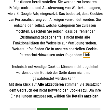
Funktionen bereitzustellen. Sie werden zur besseren
Schichtdienst ein Ehrenamt auszuüben.“
Erfolgskontrolle und Aussteuerung von Werbekampagnen,
wie z.B. Google Ads, eingesetzt. Das bedeutet, dass Cookies
Mike, Polizeibeamter, Mitte 20, ehrenamtlicher
zur Personalisierung von Anzeigen verwendet werden. Sie
Trauerbegleiter
entscheiden selbst, welche Kategorien Sie zulassen
möchten. Beachten Sie jedoch, dass bei fehlender
Zustimmung gegebenenfalls nicht mehr alle
Funktionalitäten der Webseite zur Verfügung stehen.
Weitere Infos finden Sie in unseren speziellen Cookie-
Datenschutzhinweisen unter folgendem
Link
.
Technisch notwendige Cookies können nicht abgelehnt
Cookies verwalten
|
Impressum
|
Datenschutz
|
werden, da ein Betrieb der Seite dann nicht mehr
Kontakt
gewährleistet werden kann.
Mit dem Klick auf
Alle akzeptieren
stimmen Sie zusätzlich
dem Gebrauch der nicht notwendigen Cookies zu. Um Ihre
Einstellungen anzupassen, wählen Sie
Details anzeigen
.