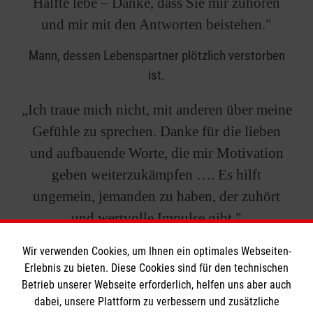
Hälfte lebe – Danke, dass Sie mir zuhören
und mir mit den Antworten beistehen."
Mann, dessen Lebenspartner plötzlich verstorben
ist.
„Ich traue mich nicht, mit anderen über meine
Gefühle zu sprechen. Danke für die lieben
und aufbauende Worte, die mir Motivation
geben weiterzukämpfen …. Es hilft
ungemein, jemanden zu haben, der zuhört
und wertvolle Impulse gibt."
20-jährige Pflegekraft – hat vor kurzem ihren Papa
Wir verwenden Cookies, um Ihnen ein optimales Webseiten-
Erlebnis zu bieten. Diese Cookies sind für den technischen
verloren.
Betrieb unserer Webseite erforderlich, helfen uns aber auch
dabei, unsere Plattform zu verbessern und zusätzliche
„Bei Via. habe ich die Möglichkeit, trotz