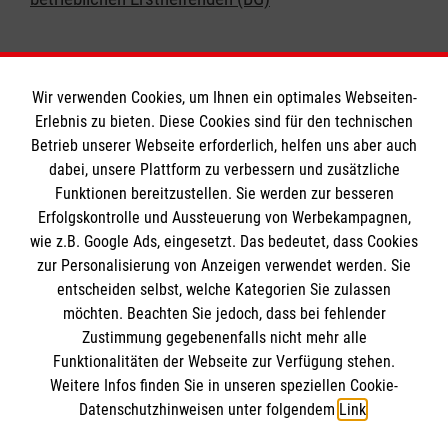
Wir verwenden Cookies, um Ihnen ein optimales Webseiten-
Erlebnis zu bieten. Diese Cookies sind für den technischen
Informationen
Betrieb unserer Webseite erforderlich, helfen uns aber auch
dabei, unsere Plattform zu verbessern und zusätzliche
Funktionen bereitzustellen. Sie werden zur besseren
Erfolgskontrolle und Aussteuerung von Werbekampagnen,
Impressum
wie z.B. Google Ads, eingesetzt. Das bedeutet, dass Cookies
Datenschutz
Die Malteser
zur Personalisierung von Anzeigen verwendet werden. Sie
Barrierefreiheit
entscheiden selbst, welche Kategorien Sie zulassen
Kontakt
möchten. Beachten Sie jedoch, dass bei fehlender
Malteser in Deutschland
Zustimmung gegebenenfalls nicht mehr alle
Ansprechpersonen
Malteserorden
Funktionalitäten der Webseite zur Verfügung stehen.
Spendenkonto
Weitere Infos finden Sie in unseren speziellen Cookie-
Sharepoint
Datenschutzhinweisen unter folgendem
Link
.
Empfänger: Malteser Hilfsdienst e.V.