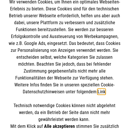
Wir verwenden Cookies, um Ihnen ein optimales Webseiten-
Erlebnis zu bieten. Diese Cookies sind für den technischen
Betrieb unserer Webseite erforderlich, helfen uns aber auch
Informationen
dabei, unsere Plattform zu verbessern und zusätzliche
Funktionen bereitzustellen. Sie werden zur besseren
Erfolgskontrolle und Aussteuerung von Werbekampagnen,
Impressum
wie z.B. Google Ads, eingesetzt. Das bedeutet, dass Cookies
Datenschutz
Die Malteser
zur Personalisierung von Anzeigen verwendet werden. Sie
Kontakt
entscheiden selbst, welche Kategorien Sie zulassen
möchten. Beachten Sie jedoch, dass bei fehlender
Malteser in Deutschland
Zustimmung gegebenenfalls nicht mehr alle
Funktionalitäten der Webseite zur Verfügung stehen.
Malteserorden
Spendenkonto
Weitere Infos finden Sie in unseren speziellen Cookie-
Sharepoint
Datenschutzhinweisen unter folgendem
Link
.
Empfänger: Malteser Hilfsdienst e.V.
Technisch notwendige Cookies können nicht abgelehnt
Bank: Pax-Bank für Kirche und Caritas eG
So finden Sie uns
werden, da ein Betrieb der Seite dann nicht mehr
IBAN: DE56370601931004011097
gewährleistet werden kann.
Mit dem Klick auf
Alle akzeptieren
stimmen Sie zusätzlich
BIC: GENODED1PAX