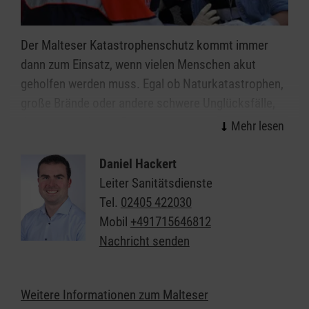
Der Malteser Katastrophenschutz kommt immer
dann zum Einsatz, wenn vielen Menschen akut
geholfen werden muss. Egal ob Naturkatastrophen,
große Brände oder andere schwere Unglücksfälle,
die ehrenamtlichen Einsatzkräfte helfen bei allen
Ereignissen, in denen die Kräfte von Feuerwehr und
Rettungsdienst nicht ausreichen.
Daniel Hackert
Leiter Sanitätsdienste
Organisiert in einzelnen Einsatzgruppen sind unsere
Tel.
02405 422030
Helferinnen und Helfer Spezialisten in den Bereichen
Mobil
+491715646812
Sanitätsdienst, Technik, Betreuung und
Nachricht senden
Kommunikation/Führung. In all diesen Bereichen
suchen wir immer Menschen, die im Fall der Fälle
bereit sind, sich für ihre Mitmenschen zu
Weitere Informationen zum Malteser