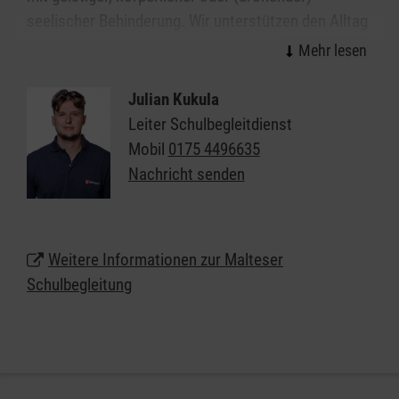
seelischer Behinderung. Wir unterstützen den Alltag
in Schulen, Kindergärten und Kitas in Würselen,
sodass die Kinder und Jugendlichen diesen
möglichst selbstständig meistern können.
Julian Kukula
Leiter Schulbegleitdienst
Diese Unterstützung geben wir ganz individuell, je
Mobil
0175 4496635
nachdem was die Kinder und Jugendlichen
Nachricht senden
brauchen, und im Einklang mit den Vorgaben der
Kostenträger.
Weitere Informationen zur Malteser
Schulbegleitung