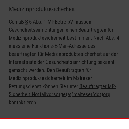
Medizinproduktesicherheit
Gemäß § 6 Abs. 1 MPBetreibV müssen
Gesundheitseinrichtungen einen Beauftragten für
Medizinproduktesicherheit bestimmen. Nach Abs. 4
muss eine Funktions-E-Mail-Adresse des
Beauftragten für Medizinproduktesicherheit auf der
Internetseite der Gesundheitseinrichtung bekannt
gemacht werden. Den Beauftragten für
Medizinproduktesicherheit im Malteser
Rettungsdienst können Sie unter
Beauftragter.MP-
Sicherheit.Notfallvorsorge(at)malteser(dot)org
kontaktieren.