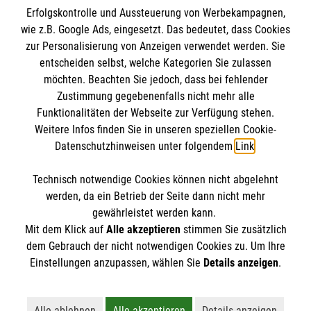
Erfolgskontrolle und Aussteuerung von Werbekampagnen,
Impressum
wie z.B. Google Ads, eingesetzt. Das bedeutet, dass Cookies
Datenschutz
Die Malteser
zur Personalisierung von Anzeigen verwendet werden. Sie
Barrierefreiheit
entscheiden selbst, welche Kategorien Sie zulassen
Kontakt
möchten. Beachten Sie jedoch, dass bei fehlender
Malteser in Deutschland
Zustimmung gegebenenfalls nicht mehr alle
Malteserorden
Funktionalitäten der Webseite zur Verfügung stehen.
Spendenkonto
Weitere Infos finden Sie in unseren speziellen Cookie-
Sharepoint
Datenschutzhinweisen unter folgendem
Link
.
Malteser Hilfsdienst e.V.
Technisch notwendige Cookies können nicht abgelehnt
Pax-Bank für Kirche und Caritas eG
So finden Sie uns
werden, da ein Betrieb der Seite dann nicht mehr
IBAN: DE70 3706 0193 4001 1551 60
gewährleistet werden kann.
Mit dem Klick auf
Alle akzeptieren
stimmen Sie zusätzlich
BIC / S.W.I.F.T: GENODED1PAX
Burkhardstraße 31
dem Gebrauch der nicht notwendigen Cookies zu. Um Ihre
Der Malteser Hilfsdienst e.V. ist als eingetragene
Einstellungen anzupassen, wählen Sie
Details anzeigen
.
67549 Worms
gemeinnützige Organisation von der Körperschaft- und
Telefon:
06241 84931-13
Gewerbesteuer befreit.
E-Mail:
stephanie.roeser@malteser-worms.de
Alle ablehnen
Alle akzeptieren
Details anzeigen