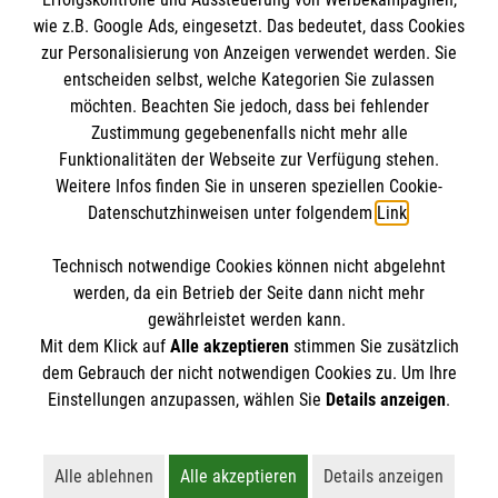
Impressum
wie z.B. Google Ads, eingesetzt. Das bedeutet, dass Cookies
Datenschutz
Die Malteser
zur Personalisierung von Anzeigen verwendet werden. Sie
Barrierefreiheit
entscheiden selbst, welche Kategorien Sie zulassen
Kontakt
möchten. Beachten Sie jedoch, dass bei fehlender
Malteser in Deutschland
Zustimmung gegebenenfalls nicht mehr alle
Malteserorden
Funktionalitäten der Webseite zur Verfügung stehen.
Spendenkonto
Weitere Infos finden Sie in unseren speziellen Cookie-
Sharepoint
Datenschutzhinweisen unter folgendem
Link
.
Malteser Hilfsdienst e.V.
Technisch notwendige Cookies können nicht abgelehnt
Pax-Bank für Kirche und Caritas eG
So finden Sie uns
werden, da ein Betrieb der Seite dann nicht mehr
IBAN: DE70 3706 0193 4001 1551 60
gewährleistet werden kann.
Mit dem Klick auf
Alle akzeptieren
stimmen Sie zusätzlich
BIC / S.W.I.F.T: GENODED1PAX
Burkhardstraße 31
dem Gebrauch der nicht notwendigen Cookies zu. Um Ihre
Der Malteser Hilfsdienst e.V. ist als eingetragene
Einstellungen anzupassen, wählen Sie
Details anzeigen
.
67549 Worms
gemeinnützige Organisation von der Körperschaft- und
Telefon:
06241 84931-13
Gewerbesteuer befreit.
E-Mail:
stephanie.roeser@malteser-worms.de
Alle ablehnen
Alle akzeptieren
Details anzeigen
Lehnt alle nicht-essentiellen Cookies ab
Akzeptiert alle Cookies einschließl
Öffnet detaillie