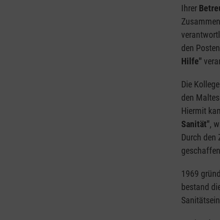
Ihrer
Betre
Zusammenar
verantwort
den Posten 
Hilfe"
veran
Die Kollege
den Maltese
Hiermit ka
Sanität"
, w
Durch den 
geschaffen
1969 gründe
bestand die
Sanitätsei