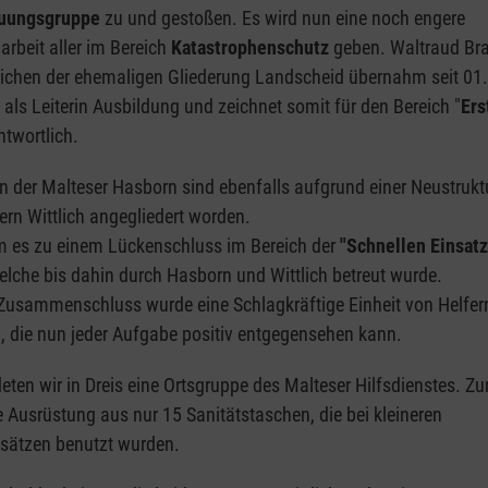
uungsgruppe
zu und gestoßen. Es wird nun eine noch engere
beit aller im Bereich
Katastrophenschutz
geben. Waltraud Bra
lichen der ehemaligen Gliederung Landscheid übernahm seit 01
als Leiterin Ausbildung und zeichnet somit für den Bereich "
Ers
twortlich.
n der Malteser Hasborn sind ebenfalls aufgrund einer Neustrukt
rn Wittlich angegliedert worden.
m es zu einem Lückenschluss im Bereich der
"Schnellen Einsat
elche bis dahin durch Hasborn und Wittlich betreut wurde.
Zusammenschluss wurde eine Schlagkräftige Einheit von Helfer
, die nun jeder Aufgabe positiv entgegensehen kann.
ten wir in Dreis eine Ortsgruppe des Malteser Hilfsdienstes. Z
 Ausrüstung aus nur 15 Sanitätstaschen, die bei kleineren
nsätzen benutzt wurden.