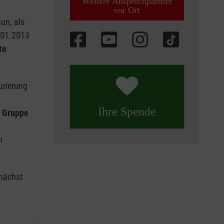
Weitere Ansprechpartner
vor Ort
un, als
.01.2013
te
urierung
Ihre Spende
z Gruppe
n
unächst