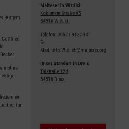
Malteser in Wittlich
Koblenzer Straße 95
er Bürgern
54516 Wittlich
Telefon: 06571 9127 14
 Gottfried
E-
ld
Mail: Info.Wittlich@malteser.org
Becker.
Unser Standort in Dreis
dern ohne
Talstraße 12d
heutige
54518 Dreis
liedern ein
partner für