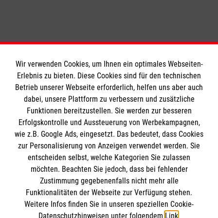
Wir verwenden Cookies, um Ihnen ein optimales Webseiten-
Erlebnis zu bieten. Diese Cookies sind für den technischen
Informationen
Betrieb unserer Webseite erforderlich, helfen uns aber auch
dabei, unsere Plattform zu verbessern und zusätzliche
Funktionen bereitzustellen. Sie werden zur besseren
Erfolgskontrolle und Aussteuerung von Werbekampagnen,
Impressum
wie z.B. Google Ads, eingesetzt. Das bedeutet, dass Cookies
Datenschutz
Die Malteser
zur Personalisierung von Anzeigen verwendet werden. Sie
Barrierefreiheit
entscheiden selbst, welche Kategorien Sie zulassen
Kontakt
möchten. Beachten Sie jedoch, dass bei fehlender
Malteser in Deutschland
Zustimmung gegebenenfalls nicht mehr alle
Malteserorden
Funktionalitäten der Webseite zur Verfügung stehen.
Spendenkonto
Weitere Infos finden Sie in unseren speziellen Cookie-
Sharepoint
Datenschutzhinweisen unter folgendem
Link
.