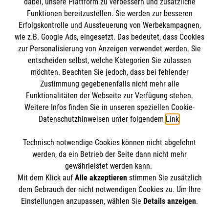
dabei, unsere Plattform zu verbessern und zusätzliche
Funktionen bereitzustellen. Sie werden zur besseren
Erfolgskontrolle und Aussteuerung von Werbekampagnen,
Impressum
wie z.B. Google Ads, eingesetzt. Das bedeutet, dass Cookies
Datenschutz
Die Malteser
zur Personalisierung von Anzeigen verwendet werden. Sie
Barrierefreiheit
entscheiden selbst, welche Kategorien Sie zulassen
Kontakt
möchten. Beachten Sie jedoch, dass bei fehlender
Malteser in Deutschland
Zustimmung gegebenenfalls nicht mehr alle
Malteserorden
Funktionalitäten der Webseite zur Verfügung stehen.
Spendenkonto
Weitere Infos finden Sie in unseren speziellen Cookie-
Sharepoint
Datenschutzhinweisen unter folgendem
Link
.
Empfänger: Malteser Hilfsdienst e.V.
Technisch notwendige Cookies können nicht abgelehnt
Bank: Pax-Bank für Kirche und Caritas eG
So finden Sie uns
werden, da ein Betrieb der Seite dann nicht mehr
IBAN: DE44370601933090433104
gewährleistet werden kann.
Mit dem Klick auf
Alle akzeptieren
stimmen Sie zusätzlich
BIC: GENODED1PAX
Koblenzer Straße 95
dem Gebrauch der nicht notwendigen Cookies zu. Um Ihre
Der Malteser Hilfsdienst e.V. ist als eingetragene
Einstellungen anzupassen, wählen Sie
Details anzeigen
.
54516 Wittlich
gemeinnützige Organisation von der Körperschaft- und
Telefon: 06571 9127 14