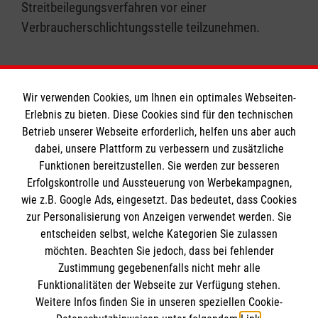
Streitbeilegungsverfahren vor einer
Verbraucherschlichtungsstelle teilzunehmen.
Wir verwenden Cookies, um Ihnen ein optimales Webseiten-
Erlebnis zu bieten. Diese Cookies sind für den technischen
Informationen
Betrieb unserer Webseite erforderlich, helfen uns aber auch
dabei, unsere Plattform zu verbessern und zusätzliche
Funktionen bereitzustellen. Sie werden zur besseren
Erfolgskontrolle und Aussteuerung von Werbekampagnen,
Impressum
wie z.B. Google Ads, eingesetzt. Das bedeutet, dass Cookies
Datenschutz
Die Malteser
zur Personalisierung von Anzeigen verwendet werden. Sie
Barrierefreiheit
entscheiden selbst, welche Kategorien Sie zulassen
Kontakt
möchten. Beachten Sie jedoch, dass bei fehlender
Malteser in Deutschland
Zustimmung gegebenenfalls nicht mehr alle
Medizinproduktesicherheit
Malteserorden
Funktionalitäten der Webseite zur Verfügung stehen.
Spendenkonto
Weitere Infos finden Sie in unseren speziellen Cookie-
Sharepoint