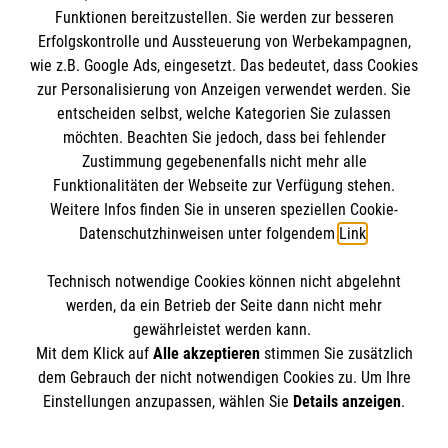
Funktionen bereitzustellen. Sie werden zur besseren
Erfolgskontrolle und Aussteuerung von Werbekampagnen,
Impressum
wie z.B. Google Ads, eingesetzt. Das bedeutet, dass Cookies
Datenschutz
Die Malteser
zur Personalisierung von Anzeigen verwendet werden. Sie
Barrierefreiheit
entscheiden selbst, welche Kategorien Sie zulassen
Kontakt
möchten. Beachten Sie jedoch, dass bei fehlender
Malteser in Deutschland
Zustimmung gegebenenfalls nicht mehr alle
Medizinproduktesicherheit
Malteserorden
Funktionalitäten der Webseite zur Verfügung stehen.
Spendenkonto
Weitere Infos finden Sie in unseren speziellen Cookie-
Sharepoint
Datenschutzhinweisen unter folgendem
Link
.
Empfänger: Malteser Hilfsdienst e.V.
Technisch notwendige Cookies können nicht abgelehnt
Pax-Bank für Kirche und Caritas eG
So finden Sie uns
werden, da ein Betrieb der Seite dann nicht mehr
IBAN: DE953 7060120120 1220307
gewährleistet werden kann.
Mit dem Klick auf
Alle akzeptieren
stimmen Sie zusätzlich
BIC: GENODED1PA7
Auf dem Immel 7A
dem Gebrauch der nicht notwendigen Cookies zu. Um Ihre
Der Malteser Hilfsdienst e.V. ist als eingetragene
Einstellungen anzupassen, wählen Sie
Details anzeigen
.
67685 Weilerbach
gemeinnützige Organisation von der Körperschaft- und