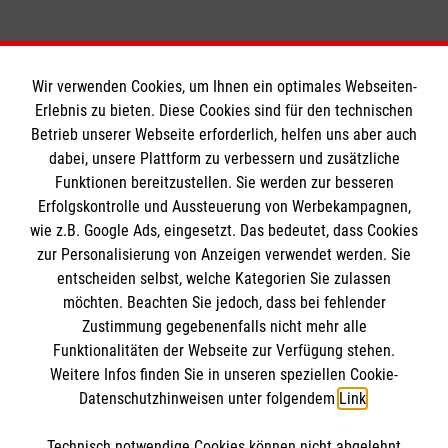
Wir verwenden Cookies, um Ihnen ein optimales Webseiten-
Erlebnis zu bieten. Diese Cookies sind für den technischen
Informationen
Betrieb unserer Webseite erforderlich, helfen uns aber auch
dabei, unsere Plattform zu verbessern und zusätzliche
Funktionen bereitzustellen. Sie werden zur besseren
Erfolgskontrolle und Aussteuerung von Werbekampagnen,
Impressum
wie z.B. Google Ads, eingesetzt. Das bedeutet, dass Cookies
Datenschutz
Die Malteser
zur Personalisierung von Anzeigen verwendet werden. Sie
Kontakt
entscheiden selbst, welche Kategorien Sie zulassen
Barrierefreiheit
möchten. Beachten Sie jedoch, dass bei fehlender
Malteser in Deutschland
Zustimmung gegebenenfalls nicht mehr alle
Malteserorden
Funktionalitäten der Webseite zur Verfügung stehen.
Spendenkonto
Weitere Infos finden Sie in unseren speziellen Cookie-
Sharepoint
Datenschutzhinweisen unter folgendem
Link
.
Empfänger: Malteser Hilfsdienst e.V. Werl-Soest
Technisch notwendige Cookies können nicht abgelehnt