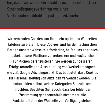
hin, dass wir weder verpflichtet noch bereit sind, an
Streitbeilegungsverfahren vor einer
Verbraucherschlichtungsstelle teilzunehmen.
Wir verwenden Cookies, um Ihnen ein optimales Webseiten-
Erlebnis zu bieten. Diese Cookies sind für den technischen
Informationen
Betrieb unserer Webseite erforderlich, helfen uns aber auch
dabei, unsere Plattform zu verbessern und zusätzliche
Funktionen bereitzustellen. Sie werden zur besseren
Erfolgskontrolle und Aussteuerung von Werbekampagnen,
Impressum
wie z.B. Google Ads, eingesetzt. Das bedeutet, dass Cookies
Datenschutz
Die Malteser
zur Personalisierung von Anzeigen verwendet werden. Sie
Kontakt
entscheiden selbst, welche Kategorien Sie zulassen
Barrierefreiheit
möchten. Beachten Sie jedoch, dass bei fehlender
Malteser in Deutschland
Zustimmung gegebenenfalls nicht mehr alle
Malteserorden
Funktionalitäten der Webseite zur Verfügung stehen.
Spendenkonto