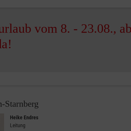
rlaub vom 8. - 23.08., a
da!
m-Starnberg
Heike Endres
Leitung