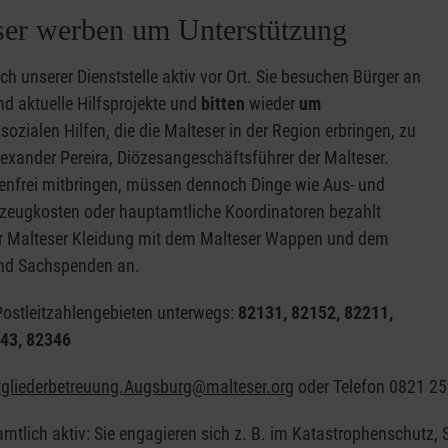
ser werben um Unterstützung
ch unserer Dienststelle aktiv vor Ort. Sie besuchen Bürger an
und aktuelle Hilfsprojekte und
bitten
wieder
um
 sozialen Hilfen, die die Malteser in der Region erbringen, zu
lexander Pereira, Diözesangeschäftsführer der Malteser.
tenfrei mitbringen, müssen dennoch Dinge wie Aus- und
rzeugkosten oder hauptamtliche Koordinatoren bezahlt
er Malteser Kleidung mit dem Malteser Wappen und dem
 und Sachspenden an.
Postleitzahlengebieten unterwegs:
82131, 82152, 82211,
343, 82346
tgliederbetreuung.Augsburg@malteser.org
oder Telefon 0821 2
mtlich aktiv: Sie engagieren sich z. B. im Katastrophenschutz, 