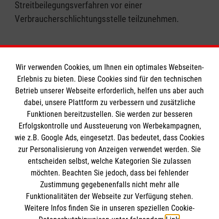
Streitbeilegungsverfahren vor einer
Verbraucherschlichtungsstelle teilzunehmen.
Wir verwenden Cookies, um Ihnen ein optimales Webseiten-
Erlebnis zu bieten. Diese Cookies sind für den technischen
Informationen
Betrieb unserer Webseite erforderlich, helfen uns aber auch
dabei, unsere Plattform zu verbessern und zusätzliche
Funktionen bereitzustellen. Sie werden zur besseren
Erfolgskontrolle und Aussteuerung von Werbekampagnen,
Impressum
wie z.B. Google Ads, eingesetzt. Das bedeutet, dass Cookies
Datenschutz
Die Malteser
zur Personalisierung von Anzeigen verwendet werden. Sie
Barrierefreiheit
entscheiden selbst, welche Kategorien Sie zulassen
Kontakt
möchten. Beachten Sie jedoch, dass bei fehlender
Malteser in Deutschland
Zustimmung gegebenenfalls nicht mehr alle
Malteserorden
Funktionalitäten der Webseite zur Verfügung stehen.
Spendenkonto
Weitere Infos finden Sie in unseren speziellen Cookie-
Sharepoint