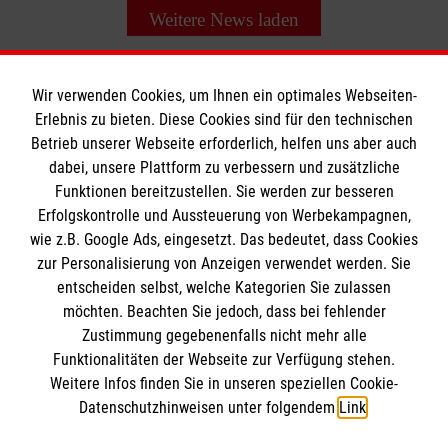
Weitere News laden
Wir verwenden Cookies, um Ihnen ein optimales Webseiten-
Erlebnis zu bieten. Diese Cookies sind für den technischen
Informationen
Betrieb unserer Webseite erforderlich, helfen uns aber auch
dabei, unsere Plattform zu verbessern und zusätzliche
Funktionen bereitzustellen. Sie werden zur besseren
Erfolgskontrolle und Aussteuerung von Werbekampagnen,
Impressum
wie z.B. Google Ads, eingesetzt. Das bedeutet, dass Cookies
Datenschutz
Die Malteser
zur Personalisierung von Anzeigen verwendet werden. Sie
Barrierefreiheit
entscheiden selbst, welche Kategorien Sie zulassen
Kontakt
möchten. Beachten Sie jedoch, dass bei fehlender
Malteser in Deutschland
Zustimmung gegebenenfalls nicht mehr alle
Malteserorden
Funktionalitäten der Webseite zur Verfügung stehen.
Spendenkonto
Weitere Infos finden Sie in unseren speziellen Cookie-
Sharepoint
Datenschutzhinweisen unter folgendem
Link
.
Spendenkonto: Pax-Bank für Kirche und Caritas