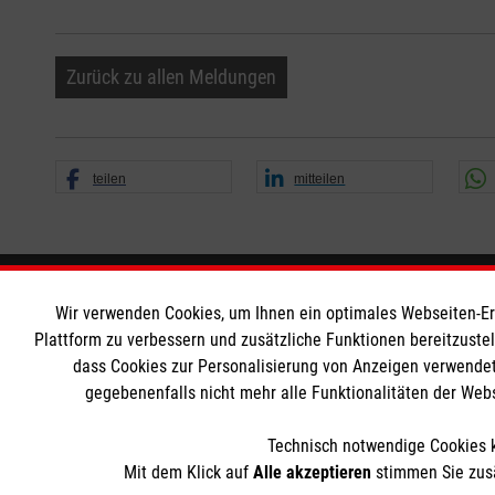
Zurück zu allen Meldungen
teilen
mitteilen
Informationen
Die Malt
Wir verwenden Cookies, um Ihnen ein optimales Webseiten-Erle
Plattform zu verbessern und zusätzliche Funktionen bereitzuste
dass Cookies zur Personalisierung von Anzeigen verwendet
Impressum
Malteser in
gegebenenfalls nicht mehr alle Funktionalitäten der Web
Datenschutz
Malteseror
Barrierefreiheit
Sharepoint
Technisch notwendige Cookies k
Kontakt
Mit dem Klick auf
Alle akzeptieren
stimmen Sie zusä