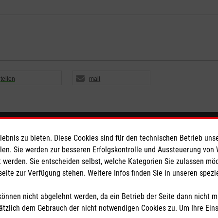
teilen
mail
eser
Spendenkonto
bnis zu bieten. Diese Cookies sind für den technischen Betrieb unse
llen. Sie werden zur besseren Erfolgskontrolle und Aussteuerung von
 werden. Sie entscheiden selbst, welche Kategorien Sie zulassen mö
 Deutschland
Empfänger: Malteser Hilfsdienst
seite zur Verfügung stehen. Weitere Infos finden Sie in unseren spe
den
Bank: Pax-Bank für Kirche und
IBAN: DE95370601201201211
önnen nicht abgelehnt werden, da ein Betrieb der Seite dann nicht 
BIC: GENODED1PA7
tzlich dem Gebrauch der nicht notwendigen Cookies zu. Um Ihre Ein