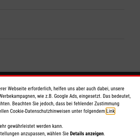
Hier sind wir
rer Webseite erforderlich, helfen uns aber auch dabei, unsere
 Werbekampagnen, wie z.B. Google Ads, eingesetzt. Das bedeutet,
chten. Beachten Sie jedoch, dass bei fehlender Zustimmung
 e.V.
​​​​​​Bahnhofstraße 20
ziellen Cookie-Datenschutzhinweisen unter folgendem
Link
.
 Caritas eG
56414 Wallmerod
189
Telefon: 06435 1212
mehr gewährleistet werden kann.
Email: helfen.westerwald@malteser.org
stellungen anzupassen, wählen Sie
Details anzeigen
.