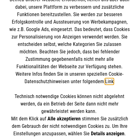
Informationen
dabei, unsere Plattform zu verbessern und zusätzliche
Funktionen bereitzustellen. Sie werden zur besseren
Erfolgskontrolle und Aussteuerung von Werbekampagnen,
Impressum
wie z.B. Google Ads, eingesetzt. Das bedeutet, dass Cookies
Datenschutz
Die Malteser
zur Personalisierung von Anzeigen verwendet werden. Sie
Kontakt
entscheiden selbst, welche Kategorien Sie zulassen
möchten. Beachten Sie jedoch, dass bei fehlender
Malteser in Deutschland
Zustimmung gegebenenfalls nicht mehr alle
Malteserorden
Funktionalitäten der Webseite zur Verfügung stehen.
Spendenkonto
Weitere Infos finden Sie in unseren speziellen Cookie-
Sharepoint
Datenschutzhinweisen unter folgendem
Link
.
Empfänger: Malteser Hilfsdienst e.V.
Technisch notwendige Cookies können nicht abgelehnt
Bank: Pax-Bank eG
So finden Sie uns
werden, da ein Betrieb der Seite dann nicht mehr
IBAN: DE74370601201201225147
gewährleistet werden kann.
Mit dem Klick auf
Alle akzeptieren
stimmen Sie zusätzlich
BIC: GENODED1PAX
Trichterbecherweg 3
dem Gebrauch der nicht notwendigen Cookies zu. Um Ihre
Der Malteser Hilfsdienst e.V. ist als eingetragene
Einstellungen anzupassen, wählen Sie
Details anzeigen
.
49429 Visbek