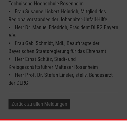
Technische Hochschule Rosenheim
• Frau Susanne Lickert-Heinrich, Mitglied des
Regionalvorstandes der Johanniter-Unfall-Hilfe
• Herr Dr. Manuel Friedrich, Präsident DLRG Bayern
e.V.
• Frau Gabi Schmidt, MdL, Beauftragte der
Bayerischen Staatsregierung für das Ehrenamt
• Herr Ernst Schütz, Stadt- und
Kreisgeschäftsführer Malteser Rosenheim
• Herr Prof. Dr. Stefan Linsler, stellv. Bundesarzt
der DLRG
Zurück zu allen Meldungen