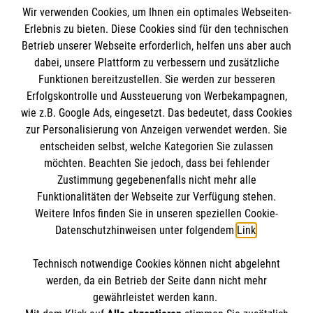
Wir verwenden Cookies, um Ihnen ein optimales Webseiten-
Erlebnis zu bieten. Diese Cookies sind für den technischen
Betrieb unserer Webseite erforderlich, helfen uns aber auch
Informationen
dabei, unsere Plattform zu verbessern und zusätzliche
Funktionen bereitzustellen. Sie werden zur besseren
Erfolgskontrolle und Aussteuerung von Werbekampagnen,
Impressum
wie z.B. Google Ads, eingesetzt. Das bedeutet, dass Cookies
Datenschutz
Die Malteser
zur Personalisierung von Anzeigen verwendet werden. Sie
Kontakt
entscheiden selbst, welche Kategorien Sie zulassen
Barrierefreiheit
möchten. Beachten Sie jedoch, dass bei fehlender
Malteser in Deutschland
Zustimmung gegebenenfalls nicht mehr alle
Funktionalitäten der Webseite zur Verfügung stehen.
Malteserorden
Spendenkonto
Weitere Infos finden Sie in unseren speziellen Cookie-
Sharepoint
Datenschutzhinweisen unter folgendem
Link
.
Empfänger: Malteser Hilfsdienst e.V.
Technisch notwendige Cookies können nicht abgelehnt
Bank: PAX Bank für Kirche und Caritas eG
So finden Sie uns
werden, da ein Betrieb der Seite dann nicht mehr
IBAN: DE35 3706 0120 1201 2135 30
gewährleistet werden kann.