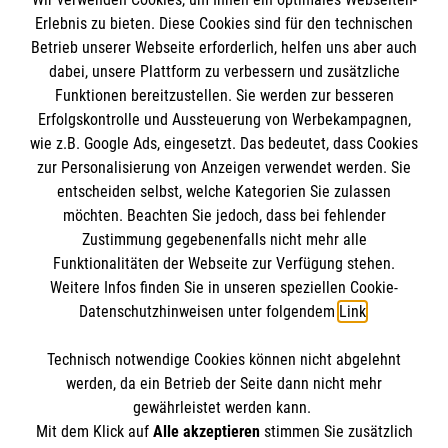
Erlebnis zu bieten. Diese Cookies sind für den technischen
Betrieb unserer Webseite erforderlich, helfen uns aber auch
Informationen
dabei, unsere Plattform zu verbessern und zusätzliche
Funktionen bereitzustellen. Sie werden zur besseren
Erfolgskontrolle und Aussteuerung von Werbekampagnen,
Impressum
wie z.B. Google Ads, eingesetzt. Das bedeutet, dass Cookies
Datenschutz
Die Malteser
zur Personalisierung von Anzeigen verwendet werden. Sie
Kontakt
entscheiden selbst, welche Kategorien Sie zulassen
Barrierefreiheit
möchten. Beachten Sie jedoch, dass bei fehlender
Malteser in Deutschland
Zustimmung gegebenenfalls nicht mehr alle
Funktionalitäten der Webseite zur Verfügung stehen.
Malteserorden
Spendenkonto
Weitere Infos finden Sie in unseren speziellen Cookie-
Sharepoint
Datenschutzhinweisen unter folgendem
Link
.
Empfänger: Malteser Hilfsdienst e.V.
Technisch notwendige Cookies können nicht abgelehnt
Bank: PAX Bank für Kirche und Caritas eG
So finden Sie uns
werden, da ein Betrieb der Seite dann nicht mehr
IBAN: DE35 3706 0120 1201 2135 30
gewährleistet werden kann.
Mit dem Klick auf
Alle akzeptieren
stimmen Sie zusätzlich
BIC: GENODED1PA7