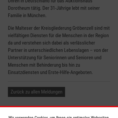
Uhren in Deutschland für das Auktionshaus
Dorotheum tätig. Der 31-Jährige lebt mit seiner
Familie in München.
Die Malteser der Kreisgliederung Gröbenzell sind mit
vielfältigen Diensten für die Menschen in der Region
da und verstehen sich dabei als verlässlicher
Partner in unterschiedlichen Lebenslagen – von der
Unterstützung für Seniorinnen und Senioren und
Menschen mit Behinderung bis hin zu
Einsatzdiensten und Erste-Hilfe-Angeboten.
Zurück zu allen Meldungen
Wir verwenden Cookies, um Ihnen ein optimales Webseiten-