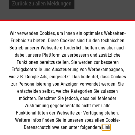
Zurück zu allen Meldungen
Wir verwenden Cookies, um Ihnen ein optimales Webseiten-
Erlebnis zu bieten. Diese Cookies sind für den technischen
Informationen
Betrieb unserer Webseite erforderlich, helfen uns aber auch
dabei, unsere Plattform zu verbessern und zusätzliche
Funktionen bereitzustellen. Sie werden zur besseren
Erfolgskontrolle und Aussteuerung von Werbekampagnen,
Impressum
wie z.B. Google Ads, eingesetzt. Das bedeutet, dass Cookies
Datenschutz
Die Malteser
zur Personalisierung von Anzeigen verwendet werden. Sie
Kontakt
entscheiden selbst, welche Kategorien Sie zulassen
Barrierefreiheit
möchten. Beachten Sie jedoch, dass bei fehlender
Malteser in Deutschland
Zustimmung gegebenenfalls nicht mehr alle
Malteserorden
Funktionalitäten der Webseite zur Verfügung stehen.
Spendenkonto
Weitere Infos finden Sie in unseren speziellen Cookie-
Sharepoint
Datenschutzhinweisen unter folgendem
Link
.