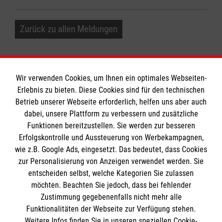
Zurück zu allen Meldungen
Wir verwenden Cookies, um Ihnen ein optimales Webseiten-
Erlebnis zu bieten. Diese Cookies sind für den technischen
Informationen
Betrieb unserer Webseite erforderlich, helfen uns aber auch
dabei, unsere Plattform zu verbessern und zusätzliche
Funktionen bereitzustellen. Sie werden zur besseren
Erfolgskontrolle und Aussteuerung von Werbekampagnen,
Impressum
wie z.B. Google Ads, eingesetzt. Das bedeutet, dass Cookies
Datenschutz
Die Malteser
zur Personalisierung von Anzeigen verwendet werden. Sie
Kontakt
entscheiden selbst, welche Kategorien Sie zulassen
Barrierefreiheit
möchten. Beachten Sie jedoch, dass bei fehlender
Malteser in Deutschland
Zustimmung gegebenenfalls nicht mehr alle
Malteserorden
Funktionalitäten der Webseite zur Verfügung stehen.
Spendenkonto
Weitere Infos finden Sie in unseren speziellen Cookie-