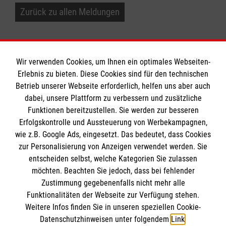
Zurück zu allen Meldungen
Wir verwenden Cookies, um Ihnen ein optimales Webseiten-
Erlebnis zu bieten. Diese Cookies sind für den technischen
Informationen
Betrieb unserer Webseite erforderlich, helfen uns aber auch
dabei, unsere Plattform zu verbessern und zusätzliche
Funktionen bereitzustellen. Sie werden zur besseren
Erfolgskontrolle und Aussteuerung von Werbekampagnen,
Impressum
wie z.B. Google Ads, eingesetzt. Das bedeutet, dass Cookies
Datenschutz
Die Malteser
zur Personalisierung von Anzeigen verwendet werden. Sie
Kontakt
entscheiden selbst, welche Kategorien Sie zulassen
Barrierefreiheit
möchten. Beachten Sie jedoch, dass bei fehlender
Malteser in Deutschland
Zustimmung gegebenenfalls nicht mehr alle
Malteserorden
Funktionalitäten der Webseite zur Verfügung stehen.
Spendenkonto
Weitere Infos finden Sie in unseren speziellen Cookie-
Sharepoint
Datenschutzhinweisen unter folgendem
Link
.