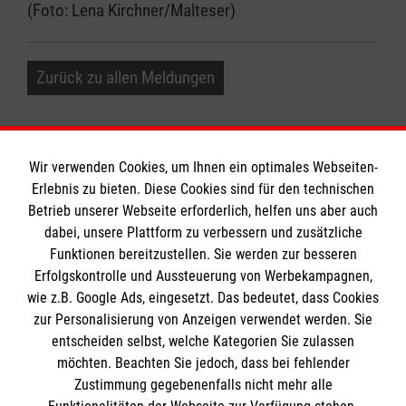
(Foto: Lena Kirchner/Malteser)
Zurück zu allen Meldungen
Wir verwenden Cookies, um Ihnen ein optimales Webseiten-
Erlebnis zu bieten. Diese Cookies sind für den technischen
Informationen
Betrieb unserer Webseite erforderlich, helfen uns aber auch
dabei, unsere Plattform zu verbessern und zusätzliche
Funktionen bereitzustellen. Sie werden zur besseren
Erfolgskontrolle und Aussteuerung von Werbekampagnen,
Impressum
wie z.B. Google Ads, eingesetzt. Das bedeutet, dass Cookies
Datenschutz
Die Malteser
zur Personalisierung von Anzeigen verwendet werden. Sie
Kontakt
entscheiden selbst, welche Kategorien Sie zulassen
Barrierefreiheit
möchten. Beachten Sie jedoch, dass bei fehlender
Malteser in Deutschland
Zustimmung gegebenenfalls nicht mehr alle
Malteserorden