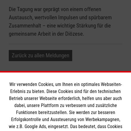
Die Tagung war geprägt von einem offenen
Austausch, wertvollen Impulsen und spürbarem
Zusammenhalt – eine wichtige Stärkung für die
gemeinsame Arbeit in der Diözese.
Zurück zu allen Meldungen
Wir verwenden Cookies, um Ihnen ein optimales Webseiten-
Erlebnis zu bieten. Diese Cookies sind für den technischen
Informationen
Betrieb unserer Webseite erforderlich, helfen uns aber auch
dabei, unsere Plattform zu verbessern und zusätzliche
Funktionen bereitzustellen. Sie werden zur besseren
Erfolgskontrolle und Aussteuerung von Werbekampagnen,
Impressum
wie z.B. Google Ads, eingesetzt. Das bedeutet, dass Cookies
Datenschutz