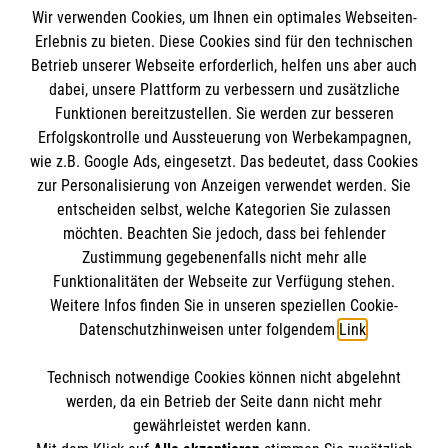
Wir verwenden Cookies, um Ihnen ein optimales Webseiten-
Erlebnis zu bieten. Diese Cookies sind für den technischen
Betrieb unserer Webseite erforderlich, helfen uns aber auch
Informationen
dabei, unsere Plattform zu verbessern und zusätzliche
Funktionen bereitzustellen. Sie werden zur besseren
Erfolgskontrolle und Aussteuerung von Werbekampagnen,
Impressum
wie z.B. Google Ads, eingesetzt. Das bedeutet, dass Cookies
Datenschutz
Die Malteser
zur Personalisierung von Anzeigen verwendet werden. Sie
Kontakt
entscheiden selbst, welche Kategorien Sie zulassen
Pressekontakt
möchten. Beachten Sie jedoch, dass bei fehlender
Malteser in Deutschland
Zustimmung gegebenenfalls nicht mehr alle
Barrierefreiheit
Funktionalitäten der Webseite zur Verfügung stehen.
Malteserorden
Spendenkonto
Weitere Infos finden Sie in unseren speziellen Cookie-
Sharepoint
Datenschutzhinweisen unter folgendem
Link
.
Empfänger: Malteser Hilfsdienst e.V.
Technisch notwendige Cookies können nicht abgelehnt
Bank: PAX Bank für Kirche und Caritas eG
So finden Sie uns
werden, da ein Betrieb der Seite dann nicht mehr
IBAN: DE87 3706 0120 1201 2135 64
gewährleistet werden kann.