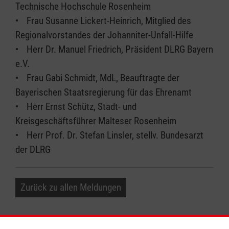
Technische Hochschule Rosenheim
• Frau Susanne Lickert-Heinrich, Mitglied des
Regionalvorstandes der Johanniter-Unfall-Hilfe
• Herr Dr. Manuel Friedrich, Präsident DLRG Bayern
e.V.
• Frau Gabi Schmidt, MdL, Beauftragte der
Bayerischen Staatsregierung für das Ehrenamt
• Herr Ernst Schütz, Stadt- und
Kreisgeschäftsführer Malteser Rosenheim
• Herr Prof. Dr. Stefan Linsler, stellv. Bundesarzt
der DLRG
Zurück zu allen Meldungen