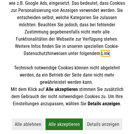
wie z.B. Google Ads, eingesetzt. Das bedeutet, dass Cookies
Datenschutz
Die Malteser
zur Personalisierung von Anzeigen verwendet werden. Sie
Kontakt
entscheiden selbst, welche Kategorien Sie zulassen
Pressekontakt
möchten. Beachten Sie jedoch, dass bei fehlender
Malteser in Deutschland
Zustimmung gegebenenfalls nicht mehr alle
Barrierefreiheit
Malteserorden
Funktionalitäten der Webseite zur Verfügung stehen.
Spendenkonto
Weitere Infos finden Sie in unseren speziellen Cookie-
Sharepoint
Datenschutzhinweisen unter folgendem
Link
.
Empfänger: Malteser Hilfsdienst e.V.
Technisch notwendige Cookies können nicht abgelehnt
Bank: PAX Bank für Kirche und Caritas eG
So finden Sie uns
werden, da ein Betrieb der Seite dann nicht mehr
IBAN: DE87 3706 0120 1201 2135 64
gewährleistet werden kann.
Mit dem Klick auf
Alle akzeptieren
stimmen Sie zusätzlich
BIC: GENODED1PA7
Axdorfer Str. 3A
dem Gebrauch der nicht notwendigen Cookies zu. Um Ihre
Der Malteser Hilfsdienst e.V. ist als eingetragene
Einstellungen anzupassen, wählen Sie
Details anzeigen
.
83278 Traunstein
gemeinnützige Organisation von der Körperschaft- und
Telefon: 0861 986600
Gewerbesteuer befreit.
Email:
malteser.traunstein@malteser.org
Alle ablehnen
Alle akzeptieren
Details anzeigen
Lehnt alle nicht-essentiellen Cookies ab
Akzeptiert alle Cookies einschließl
Öffnet detaillie