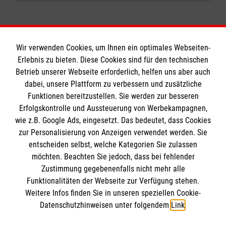
Wir verwenden Cookies, um Ihnen ein optimales Webseiten-
Erlebnis zu bieten. Diese Cookies sind für den technischen
Informationen
Betrieb unserer Webseite erforderlich, helfen uns aber auch
dabei, unsere Plattform zu verbessern und zusätzliche
Funktionen bereitzustellen. Sie werden zur besseren
Erfolgskontrolle und Aussteuerung von Werbekampagnen,
Impressum
wie z.B. Google Ads, eingesetzt. Das bedeutet, dass Cookies
Datenschutz
Die Malteser
zur Personalisierung von Anzeigen verwendet werden. Sie
Barrierefreiheit
entscheiden selbst, welche Kategorien Sie zulassen
Kontakt
möchten. Beachten Sie jedoch, dass bei fehlender
Malteser in Deutschland
Zustimmung gegebenenfalls nicht mehr alle
Malteserorden
Funktionalitäten der Webseite zur Verfügung stehen.
Spendenkonto
Weitere Infos finden Sie in unseren speziellen Cookie-
Sharepoint
Datenschutzhinweisen unter folgendem
Link
.
Malteser Hilfsdienst e. V.