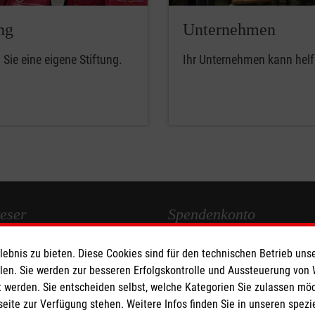
ng
Unternehmen
Sie eine eigene Stiftung.
Ihr Unternehmen kann helf
eser
Spendenkonto
bnis zu bieten. Diese Cookies sind für den technischen Betrieb unse
 Deutschland
Empfänger: Malteser Hilfsdienst
llen. Sie werden zur besseren Erfolgskontrolle und Aussteuerung von
den
Bank: PAX Bank für Kirche und
 werden. Sie entscheiden selbst, welche Kategorien Sie zulassen mö
IBAN:
DE12370601201201213
seite zur Verfügung stehen. Weitere Infos finden Sie in unseren spe