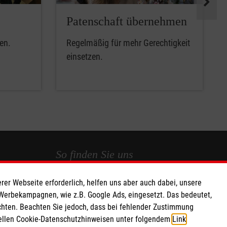
Patenschaft übernehmen
en.
Regelmäßig für mehr Gerechtigkeit
einsetzen.
So finden Sie uns
rer Webseite erforderlich, helfen uns aber auch dabei, unsere
 e.V.
Tölzer Str. 10a
 Werbekampagnen, wie z.B. Google Ads, eingesetzt. Das bedeutet,
 Caritas eG
82024 Taufkirchen
chten. Beachten Sie jedoch, dass bei fehlender Zustimmung
556
Telefon: 089444 88780
ziellen Cookie-Datenschutzhinweisen unter folgendem
Link
.