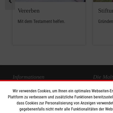
Vererben
Stiftu
Mit dem Testament helfen.
Gründen 
Informationen
Die Malt
Wir verwenden Cookies, um Ihnen ein optimales Webseiten-Erle
Impressum
Malteser in
Plattform zu verbessern und zusätzliche Funktionen bereitzuste
Datenschutz
Malteseror
dass Cookies zur Personalisierung von Anzeigen verwendet
Kontakt
Sharepoint
gegebenenfalls nicht mehr alle Funktionalitäten der Web