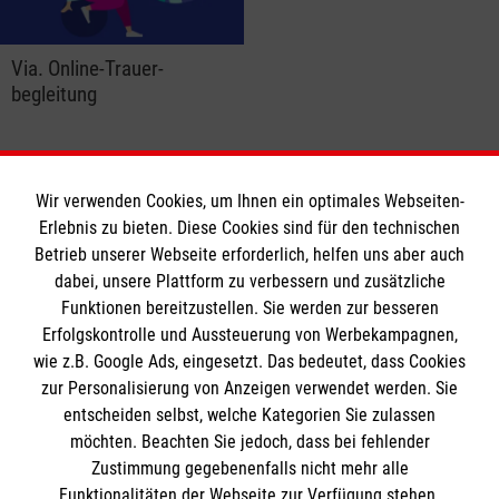
Via. Online-Trauer­
begleitung
Wir verwenden Cookies, um Ihnen ein optimales Webseiten-
Erlebnis zu bieten. Diese Cookies sind für den technischen
Informationen
Betrieb unserer Webseite erforderlich, helfen uns aber auch
dabei, unsere Plattform zu verbessern und zusätzliche
Funktionen bereitzustellen. Sie werden zur besseren
Erfolgskontrolle und Aussteuerung von Werbekampagnen,
Impressum
wie z.B. Google Ads, eingesetzt. Das bedeutet, dass Cookies
Datenschutz
Die Malteser
zur Personalisierung von Anzeigen verwendet werden. Sie
Barrierefreiheit
entscheiden selbst, welche Kategorien Sie zulassen
Kontakt
möchten. Beachten Sie jedoch, dass bei fehlender
Malteser in Deutschland
Zustimmung gegebenenfalls nicht mehr alle
Malteserorden
Funktionalitäten der Webseite zur Verfügung stehen.