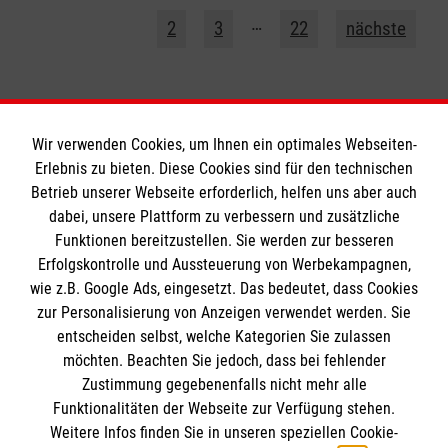
1
…
2
3
22
nächste
Wir verwenden Cookies, um Ihnen ein optimales Webseiten-
Erlebnis zu bieten. Diese Cookies sind für den technischen
Betrieb unserer Webseite erforderlich, helfen uns aber auch
Informationen
dabei, unsere Plattform zu verbessern und zusätzliche
Funktionen bereitzustellen. Sie werden zur besseren
Erfolgskontrolle und Aussteuerung von Werbekampagnen,
Impressum
wie z.B. Google Ads, eingesetzt. Das bedeutet, dass Cookies
Datenschutz
Die Malteser
zur Personalisierung von Anzeigen verwendet werden. Sie
Barrierefreiheit
entscheiden selbst, welche Kategorien Sie zulassen
Kontakt
möchten. Beachten Sie jedoch, dass bei fehlender
Malteser in Deutschland
Zustimmung gegebenenfalls nicht mehr alle
Funktionalitäten der Webseite zur Verfügung stehen.
Malteserorden
Spendenkonto
Weitere Infos finden Sie in unseren speziellen Cookie-
Sharepoint