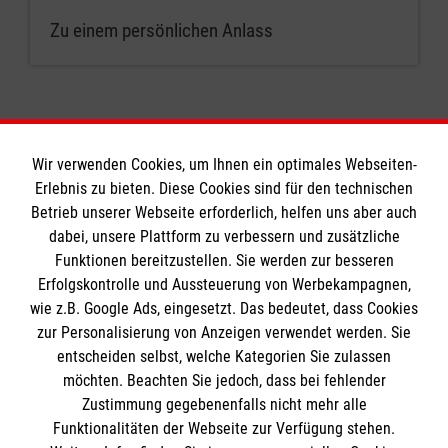
Zu einem persönlichen Anlass
Wir verwenden Cookies, um Ihnen ein optimales Webseiten-
Erlebnis zu bieten. Diese Cookies sind für den technischen
Informationen
Betrieb unserer Webseite erforderlich, helfen uns aber auch
dabei, unsere Plattform zu verbessern und zusätzliche
Funktionen bereitzustellen. Sie werden zur besseren
Erfolgskontrolle und Aussteuerung von Werbekampagnen,
Impressum
wie z.B. Google Ads, eingesetzt. Das bedeutet, dass Cookies
Datenschutz
Die Malteser
zur Personalisierung von Anzeigen verwendet werden. Sie
Barrierefreiheit
entscheiden selbst, welche Kategorien Sie zulassen
Kontakt
möchten. Beachten Sie jedoch, dass bei fehlender
Malteser in Deutschland
Zustimmung gegebenenfalls nicht mehr alle
Ansprechpersonen
Malteserorden
Funktionalitäten der Webseite zur Verfügung stehen.
Spendenkonto