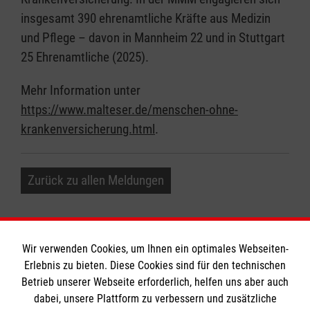
insgesamt 390 ehrenamtliche Kräfte aus Medizin
und Pflege – davon in Mannheim 22 und in Stuttgart
25 Ehrenamtliche (2025).
Mehr Information unter
https://www.malteser.de/menschen-ohne-
krankenversicherung.html
.
Zurück zu allen Meldungen
Wir verwenden Cookies, um Ihnen ein optimales Webseiten-
Erlebnis zu bieten. Diese Cookies sind für den technischen
Informationen
Betrieb unserer Webseite erforderlich, helfen uns aber auch
dabei, unsere Plattform zu verbessern und zusätzliche