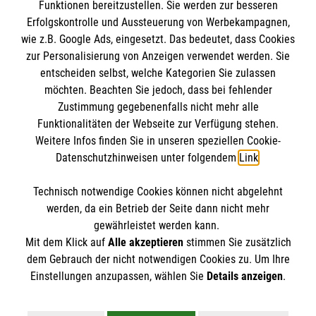
Funktionen bereitzustellen. Sie werden zur besseren
Erfolgskontrolle und Aussteuerung von Werbekampagnen,
Impressum
wie z.B. Google Ads, eingesetzt. Das bedeutet, dass Cookies
Datenschutz
Die Malteser
zur Personalisierung von Anzeigen verwendet werden. Sie
Barrierefreiheit
entscheiden selbst, welche Kategorien Sie zulassen
Kontakt
möchten. Beachten Sie jedoch, dass bei fehlender
Malteser in Deutschland
Zustimmung gegebenenfalls nicht mehr alle
Malteserorden
Funktionalitäten der Webseite zur Verfügung stehen.
Spendenkonto
Weitere Infos finden Sie in unseren speziellen Cookie-
Sharepoint
Datenschutzhinweisen unter folgendem
Link
.
Empfänger: Malteser Hilfsdienst e.V.
Technisch notwendige Cookies können nicht abgelehnt
IBAN: DE90 6005 0101 0001 2706 88
So finden Sie uns
werden, da ein Betrieb der Seite dann nicht mehr
BIC: SOLADEST600
gewährleistet werden kann.
Mit dem Klick auf
Alle akzeptieren
stimmen Sie zusätzlich
Schwarzwaldstraße 2c
dem Gebrauch der nicht notwendigen Cookies zu. Um Ihre
Der Malteser Hilfsdienst e.V. ist als eingetragene
Einstellungen anzupassen, wählen Sie
Details anzeigen
.
78224 Singen
gemeinnützige Organisation von der Körperschaft- und
Telefon: 07731 94096
Gewerbesteuer befreit.