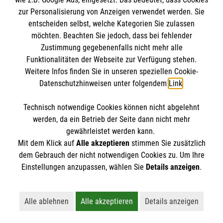
Datenschutz
Die Malteser
zur Personalisierung von Anzeigen verwendet werden. Sie
Barrierefreiheit
entscheiden selbst, welche Kategorien Sie zulassen
Kontakt
möchten. Beachten Sie jedoch, dass bei fehlender
Malteser in Deutschland
Zustimmung gegebenenfalls nicht mehr alle
Malteserorden
Funktionalitäten der Webseite zur Verfügung stehen.
Spendenkonto
Weitere Infos finden Sie in unseren speziellen Cookie-
Sharepoint
Datenschutzhinweisen unter folgendem
Link
.
Empfänger: Malteser Hilfsdienst e.V.
Technisch notwendige Cookies können nicht abgelehnt
IBAN: DE90 6005 0101 0001 2706 88
So finden Sie uns
werden, da ein Betrieb der Seite dann nicht mehr
BIC: SOLADEST600
gewährleistet werden kann.
Mit dem Klick auf
Alle akzeptieren
stimmen Sie zusätzlich
Schwarzwaldstraße 2c
dem Gebrauch der nicht notwendigen Cookies zu. Um Ihre
Der Malteser Hilfsdienst e.V. ist als eingetragene
Einstellungen anzupassen, wählen Sie
Details anzeigen
.
78224 Singen
gemeinnützige Organisation von der Körperschaft- und
Telefon: 07731 94096
Gewerbesteuer befreit.
Email:
Info.Singen@Malteser.org
Alle ablehnen
Alle akzeptieren
Details anzeigen
Lehnt alle nicht-essentiellen Cookies ab
Akzeptiert alle Cookies einschließl
Öffnet detaillie