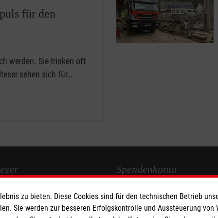
puls für den
h werden. Sie trinken oft
teser sehen sich für…
eser
Spendenkonto
bnis zu bieten. Diese Cookies sind für den technischen Betrieb unse
 Deutschland
Empfänger: Malteser Hilfsdienst
llen. Sie werden zur besseren Erfolgskontrolle und Aussteuerung von
den
IBAN: DE90 6005 0101 0001 2