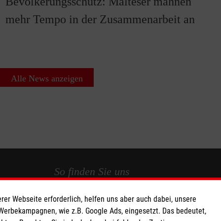
Bevölkerungsschutz: Malteser mahnen
mehr Tempo in der Zusammenarbeit an
Alle News anzeigen
So finden Sie uns
rer Webseite erforderlich, helfen uns aber auch dabei, unsere
 e.V.
Schwarzwaldstraße 2c
 Werbekampagnen, wie z.B. Google Ads, eingesetzt. Das bedeutet,
706 88
78224 Singen