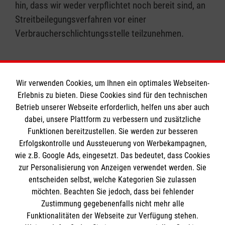
hin, dass wir weder verpflichtet noch bereit sind, an
Streitbeilegungsverfahren vor einer
Verbraucherschlichtungsstelle teilzunehmen.
Wir verwenden Cookies, um Ihnen ein optimales Webseiten-
Erlebnis zu bieten. Diese Cookies sind für den technischen
Informationen
Betrieb unserer Webseite erforderlich, helfen uns aber auch
dabei, unsere Plattform zu verbessern und zusätzliche
Funktionen bereitzustellen. Sie werden zur besseren
Erfolgskontrolle und Aussteuerung von Werbekampagnen,
Impressum
wie z.B. Google Ads, eingesetzt. Das bedeutet, dass Cookies
Datenschutz
Die Malteser
zur Personalisierung von Anzeigen verwendet werden. Sie
Barrierefreiheit
entscheiden selbst, welche Kategorien Sie zulassen
Kontakt
möchten. Beachten Sie jedoch, dass bei fehlender
Malteser in Deutschland
Zustimmung gegebenenfalls nicht mehr alle
Malteserorden
Funktionalitäten der Webseite zur Verfügung stehen.
Spendenkonto