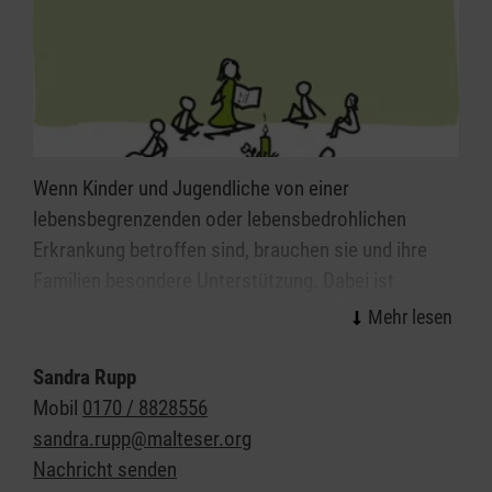
Wenn Kinder und Jugendliche von einer
lebensbegrenzenden oder lebensbedrohlichen
Erkrankung betroffen sind, brauchen sie und ihre
Familien besondere Unterstützung. Dabei ist
Sterbebegleitung nur ein kleiner Teil unserer Arbeit,
denn Kinder- und Jugendhospizarbeit ist eine
Lebensbegleitung.
Sandra Rupp
Mobil
0170 / 8828556
Ehrenamtlich tätige Hospizmitarbeiter kümmern
sandra.rupp@malteser.org
sich während der gesamten Lebens-, Sterbe- und
Nachricht senden
Trauerphase oft über Jahre hinweg um die