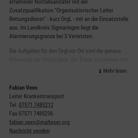
erfahrener Notfallsanitäter mit der
kostenfrei.
Zusatzqualifikation "Organisatiorischer Leiter
Rettungsdienst" - kurz OrgL - mit an die Einsatzstelle
aus. Im Landkreis Sigmaringen liegt die
Alarmierungsgrenze bei 5 Verletzten.
Die Aufgaben für den OrgLvor Ort sind die genaue
Erfassung der Einsatzlage, die Triage zusammen mit
einem Leitenden Notarzt und die
Behandlungsfestlegung der Patienten. Er baut
außerdem den Kontakt zu den umliegenden Kliniken
Fabian Vees
auf, und deligiert die Führungseinheiten des
Leiter Krankentransport
Katastrophenschutzes.
Tel.
07571 7485212
Fax
07571 7485236
Meist herrscht bei einser solchen Lage ein Defizit an
fabian.vees@malteser.org
zu Behandelnden und nötigen
Nachricht senden
Behandlungsressourcen vor. Der OrgL vor Ort ist