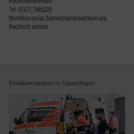
Katastophenschutz
Organisiert in einzelnen Einsatzgruppen sind unsere
Tel.
07571 7485229
Helferinnen und Helfer Spezialisten in den Bereichen
Notfallvorsorge.Sigmaringen@malteser.org
Sanitätsdienst, Technik, Betreuung und
Nachricht senden
Kommunikation/Führung. In all diesen Bereichen
suchen wir immer Menschen, die im Fall der Fälle
bereit sind, sich für ihre Mitmenschen zu
engagieren.
Krankentransport in Sigmaringen