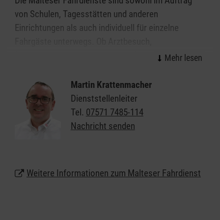
Die Malteser Fahrdienste sind sowohl im Auftrag
von Schulen, Tagesstätten und anderen
Einrichtungen als auch individuell für einzelne
Fahrgäste unterwegs. Ob Arztbesuch,
Behördengang, Ausflug oder der Besuch von
Freunden - die Malteser bringen Sie hin.
Martin Krattenmacher
Bei uns steht die freundliche und zuverlässige
Dienststellenleiter
Beförderung und die umfassende Betreuung der
Tel.
07571 7485-114
Fahrgäste im Vordergrund - vor, während und nach
Nachricht senden
der Fahrt in Sigmaringen und Umgebung.
Über die reine Personenbeförderung hinaus
unterstützen die Malteser Sie gerne auch bei der
Weitere Informationen zum Malteser Fahrdienst
Antragstellung auf Kostenübernahme durch die
Krankenkasse oder das Sozialamt.