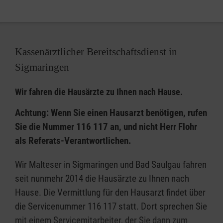
Wichtiges zu erleben oder zu Ende zu führen.
Genau dafür wurde der Malteser Herzenswunsch-
Krankenwagen ins Leben gerufen: Bundesweit haben
Kassenärztlicher Bereitschaftsdienst in
wir bisher über 250 Fahrten durchgeführt – hierfür
Sigmaringen
sind 900 Ehrenamtliche einsatzbereit. Die
Wunscherfüllung ist für die betroffenen kleinen und
Wir fahren die Hausärzte zu Ihnen nach Hause.
großen Gäste kostenlos – sie wird komplett aus
Achtung: Wenn Sie einen Hausarzt benötigen, rufen
Spenden finanziert und lebt vom Engagement der
Sie die Nummer 116 117 an, und nicht Herr Flohr
beteiligten Malteser.
als Referats-Verantwortlichen.
Speziell geschulte Rettungssanitäter, Ärzte,
Wir Malteser in Sigmaringen und Bad Saulgau fahren
Palliativ-Mediziner, ambulante Malteser
seit nunmehr 2014 die Hausärzte zu Ihnen nach
Hospizdienste, Einsatzkräfte und Helfer stehen den
Hause. Die Vermittlung für den Hausarzt findet über
Kindern, Jugendlichen und Erwachsenen mit einer
die Servicenummer 116 117 statt. Dort sprechen Sie
oft lebenszeitverkürzenden Erkrankung dabei zur
mit einem Servicemitarbeiter, der Sie dann zum