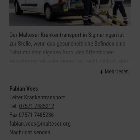
Der Malteser Krankentransport in Sigmaringen ist
zur Stelle, wenn das gesundheitliche Befinden eine
Fahrt mit dem eigenen Auto, den öffentlichen
Verkehrsmitteln oder einem Taxi nicht zulässt, aber
keine akute Erkrankung oder Verletzung vorliegt, die
den Einsatz der Notfallrettung erfordert. Typische
Einsatzfälle sind Fahrten zu einer Ärztin oder einem
Fabian Vees
Arzt, eine Verlegung ins Krankenhaus, in eine
Leiter Krankentransport
Pflegeeinrichtung oder nach Hause. Ein
Tel.
07571 7485212
Krankentransport wird über die Leitstelle vor Ort
Fax
07571 7485236
disponiert und kann nur von einer Ärztin oder einem
fabian.vees@malteser.org
Arzt, bzw. von autorisiertem Personal in Auftrag
Nachricht senden
gegeben werden.