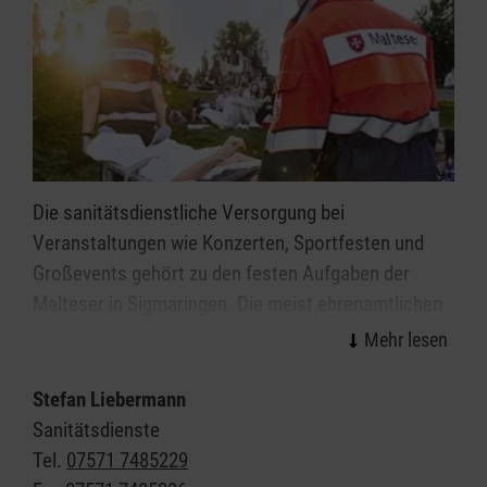
Die sanitätsdienstliche Versorgung bei
Veranstaltungen wie Konzerten, Sportfesten und
Großevents gehört zu den festen Aufgaben der
Malteser in Sigmaringen. Die meist ehrenamtlichen
Mitarbeitenden des Malteser Sanitätsdiensts leisten
wirksame Hilfe in der Notfallvorsorge.
Stefan Liebermann
Veranstaltungen ab einer gewissen Dimension bzw.
Sanitätsdienste
mit einer bestimmten Charakteristik erfordern einen
Tel.
07571 7485229
qualifizierten Sanitätsdienst. Überall da, wo viele