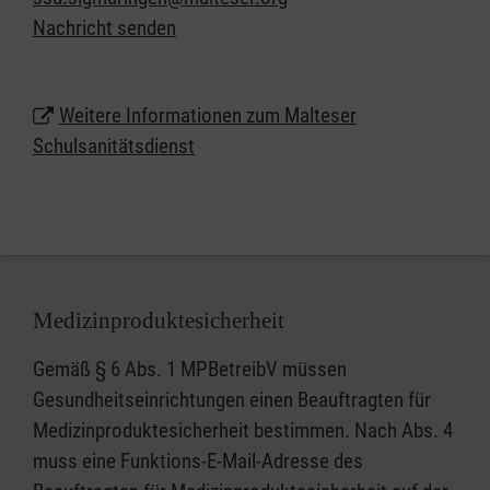
näherbringen: Anpacken, gesellschaftliche
Nachricht senden
Verantwortung übernehmen, Zivilcourage zeigen
und vielleicht sogar Leben retten.
Weitere Informationen zum Malteser
Schulsanitätsdienst
Medizinproduktesicherheit
Gemäß § 6 Abs. 1 MPBetreibV müssen
Gesundheitseinrichtungen einen Beauftragten für
Medizinproduktesicherheit bestimmen. Nach Abs. 4
muss eine Funktions-E-Mail-Adresse des