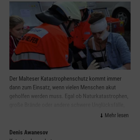
Achtung: Es handelt sich bei dieser Nummer nicht
um eine Notrufnummer, wo der Notarzt oder
Rettungsdienst kommt.
Der Malteser Katastrophenschutz kommt immer
dann zum Einsatz, wenn vielen Menschen akut
geholfen werden muss. Egal ob Naturkatastrophen,
große Brände oder andere schwere Unglücksfälle,
die ehrenamtlichen Einsatzkräfte helfen bei allen
Ereignissen, in denen die Kräfte von Feuerwehr und
Rettungsdienst nicht ausreichen.
Denis Awanesov