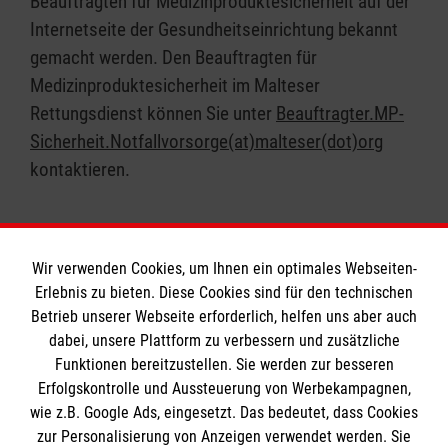
Beauftragten für Medizinproduktesicherheit auf der
Internetseite der Gesundheitseinrichtung bekannt
gemacht werden. Den Beauftragten für
Medizinproduktesicherheit im Malteser
Rettungsdienst können Sie unter
Beauftragter.MP-
Sicherheit.Notfallvorsorge(at)malteser(dot)org
kontaktieren.
Wir verwenden Cookies, um Ihnen ein optimales Webseiten-
Erlebnis zu bieten. Diese Cookies sind für den technischen
Informationen
Betrieb unserer Webseite erforderlich, helfen uns aber auch
dabei, unsere Plattform zu verbessern und zusätzliche
Funktionen bereitzustellen. Sie werden zur besseren
Erfolgskontrolle und Aussteuerung von Werbekampagnen,
Impressum
wie z.B. Google Ads, eingesetzt. Das bedeutet, dass Cookies
Datenschutz
Die Malteser
zur Personalisierung von Anzeigen verwendet werden. Sie