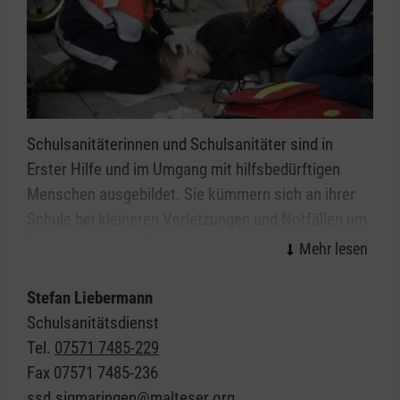
Schulsanitäterinnen und Schulsanitäter sind in
Erster Hilfe und im Umgang mit hilfsbedürftigen
Menschen ausgebildet. Sie kümmern sich an ihrer
Schule bei kleineren Verletzungen und Notfällen um
Patientinnen und Patienten und tragen
Verantwortung für die ihnen zur Verfügung
gestellten Räume, Geräte und Materialien. Der
Stefan Liebermann
Schulsanitätsdienst in Sigmaringen unterstützt so
Schulsanitätsdienst
die Schulleitung in ihrer Verantwortung für die
Tel.
07571 7485-229
Sicherheit der Schülerinnen, Schüler und Lehrkräfte.
Fax
07571 7485-236
Wir möchten jungen Menschen das Thema "Helfen"
ssd.sigmaringen@malteser.org