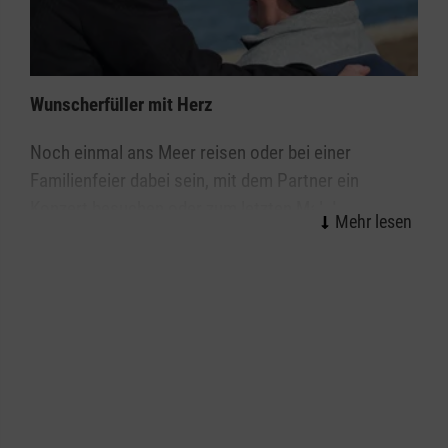
Wunscherfüller mit Herz
Noch einmal ans Meer reisen oder bei einer
Familienfeier dabei sein, mit dem Partner ein
Konzert besuchen oder zum letzten Mal den
geliebten Garten sehen, einen Besuch mit den
Geschwistern im Freizeitpark oder im Zoo bei den
Lieblingstieren. Die Wünsche von unheilbar kranken
Menschen – jungen wie älteren – sind sehr
individuell. Die Erfüllung dieser
Herzensangelegenheit bedeutet für sie, noch einmal
für ein paar Stunden aus dem Krankenhaus oder
dem Hospiz herauszukommen, etwas persönlich