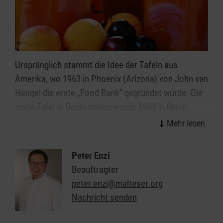
Ursprünglich stammt die Idee der Tafeln aus
Amerika, wo 1963 in Phoenix (Arizona) von John van
Hengel die erste „Food Bank” gegründet wurde. Die
erste Tafel in Deutschland wurde 1993 in Berlin
gegründet. Mittlerweile gibt es hierzulande über 900
Tafeln.
Peter Enzi
Nicht alle Menschen haben ihr täglich Brot – und
Beauftragter
doch gibt es Lebensmittel im Überfluss.
peter.enzi@malteser.org
Die Ausgabe von gespendeten Lebensmitteln
Nachricht senden
unterliegt selbstverständlich hohen