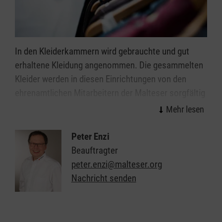
In den Kleiderkammern wird gebrauchte und gut
erhaltene Kleidung angenommen. Die gesammelten
Kleider werden in diesen Einrichtungen von den
ehrenamtlichen Mitarbeitern der Malteser sorgfältig
aufbereitet und sortiert. Bedürftige und
Geringverdiener können sich gegen eine kleine
freiwillige Spende aus dem oft gut gefüllten
Peter Enzi
Sortiment bedienen. So können auch Menschen mit
Beauftragter
knappen Einkommen selbstständig einkaufen,
peter.enzi@malteser.org
haben eine Auswahl und sind nicht nur auf
Nachricht senden
Zuteilungen angewiesen. Dies stärkt die
Selbstachtung!