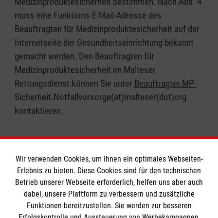
Medizinproduktesicherheit bestimmen. Nach Abs. 4
muss eine Funktions-E-Mail-Adresse des
Beauftragten für Medizinproduktesicherheit auf der
Internetseite der Gesundheitseinrichtung bekannt
gemacht werden. Den Beauftragten für
Medizinproduktesicherheit im Malteser
Rettungsdienst können Sie unter
Beauftragter.MP-
Sicherheit.Notfallvorsorge(at)malteser(dot)org
kontaktieren.
Wir verwenden Cookies, um Ihnen ein optimales Webseiten-
Erlebnis zu bieten. Diese Cookies sind für den technischen
Informationen
Betrieb unserer Webseite erforderlich, helfen uns aber auch
dabei, unsere Plattform zu verbessern und zusätzliche
Funktionen bereitzustellen. Sie werden zur besseren
Erfolgskontrolle und Aussteuerung von Werbekampagnen,
Impressum