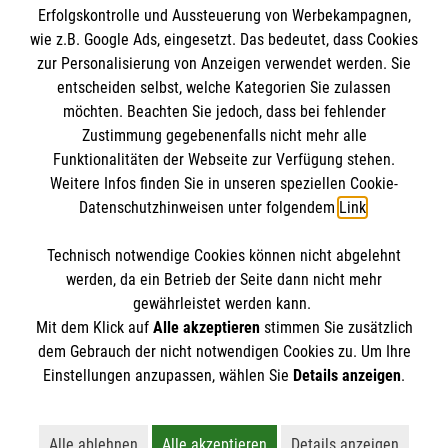
Erfolgskontrolle und Aussteuerung von Werbekampagnen,
Impressum
wie z.B. Google Ads, eingesetzt. Das bedeutet, dass Cookies
Datenschutz
Die Malteser
zur Personalisierung von Anzeigen verwendet werden. Sie
Kontakt
entscheiden selbst, welche Kategorien Sie zulassen
möchten. Beachten Sie jedoch, dass bei fehlender
Malteser in Deutschland
Barrierefreiheit
Zustimmung gegebenenfalls nicht mehr alle
Funktionalitäten der Webseite zur Verfügung stehen.
Malteserorden
Spendenkonto
Weitere Infos finden Sie in unseren speziellen Cookie-
Sharepoint
Datenschutzhinweisen unter folgendem
Link
.
Empfänger: Malteser Hilfsdienst e.V.
Technisch notwendige Cookies können nicht abgelehnt
Bank: Pax-Bank eG
So finden Sie uns
werden, da ein Betrieb der Seite dann nicht mehr
IBAN: DE92 3706 0120 1201 2188 09
gewährleistet werden kann.
Mit dem Klick auf
Alle akzeptieren
stimmen Sie zusätzlich
BIC: GENODED1PA7
Längenauer Str. 71A
dem Gebrauch der nicht notwendigen Cookies zu. Um Ihre
Der Malteser Hilfsdienst e.V. ist als eingetragene
Einstellungen anzupassen, wählen Sie
Details anzeigen
.
95100 Selb
gemeinnützige Organisation von der Körperschaft- und
Telefon: 09287 307437
Gewerbesteuer befreit.
Alle ablehnen
Alle akzeptieren
Details anzeigen