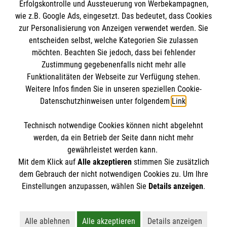
Erfolgskontrolle und Aussteuerung von Werbekampagnen,
Impressum
wie z.B. Google Ads, eingesetzt. Das bedeutet, dass Cookies
Datenschutz
Die Malteser
zur Personalisierung von Anzeigen verwendet werden. Sie
Barrierefreiheit
entscheiden selbst, welche Kategorien Sie zulassen
Kontakt
möchten. Beachten Sie jedoch, dass bei fehlender
Malteser in Deutschland
Zustimmung gegebenenfalls nicht mehr alle
Medizinproduktesicherheit
Malteserorden
Funktionalitäten der Webseite zur Verfügung stehen.
Spendenkonto
Weitere Infos finden Sie in unseren speziellen Cookie-
Sharepoint
Datenschutzhinweisen unter folgendem
Link
.
Empfänger: Malteser Hilfsdienst e.V.
Technisch notwendige Cookies können nicht abgelehnt
Pax-Bank für Kirche und Caritas eG
So finden Sie uns
werden, da ein Betrieb der Seite dann nicht mehr
IBAN: DE853 7060120120 1220196
gewährleistet werden kann.
Mit dem Klick auf
Alle akzeptieren
stimmen Sie zusätzlich
BIC: GENODED1PA7
Waldseer Straße 110
dem Gebrauch der nicht notwendigen Cookies zu. Um Ihre
Der Malteser Hilfsdienst e.V. ist als eingetragene
Einstellungen anzupassen, wählen Sie
Details anzeigen
.
67105 Schifferstadt
gemeinnützige Organisation von der Körperschaft- und
Telefon: 0160 46 44 32 1
Gewerbesteuer befreit.
Email:
info@malteser-schifferstadt.de
Alle ablehnen
Alle akzeptieren
Details anzeigen