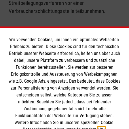
Streitbeilegungsverfahren vor einer
Verbraucherschlichtungsstelle teilzunehmen.
Wir verwenden Cookies, um Ihnen ein optimales Webseiten-
Erlebnis zu bieten. Diese Cookies sind für den technischen
Informationen
Betrieb unserer Webseite erforderlich, helfen uns aber auch
dabei, unsere Plattform zu verbessern und zusätzliche
Funktionen bereitzustellen. Sie werden zur besseren
Erfolgskontrolle und Aussteuerung von Werbekampagnen,
Impressum
wie z.B. Google Ads, eingesetzt. Das bedeutet, dass Cookies
Datenschutz
Die Malteser
zur Personalisierung von Anzeigen verwendet werden. Sie
Barrierefreiheit
entscheiden selbst, welche Kategorien Sie zulassen
Kontakt
möchten. Beachten Sie jedoch, dass bei fehlender
Malteser in Deutschland
Zustimmung gegebenenfalls nicht mehr alle
Medizinproduktesicherheit
Malteserorden
Funktionalitäten der Webseite zur Verfügung stehen.
Spendenkonto
Weitere Infos finden Sie in unseren speziellen Cookie-
Sharepoint