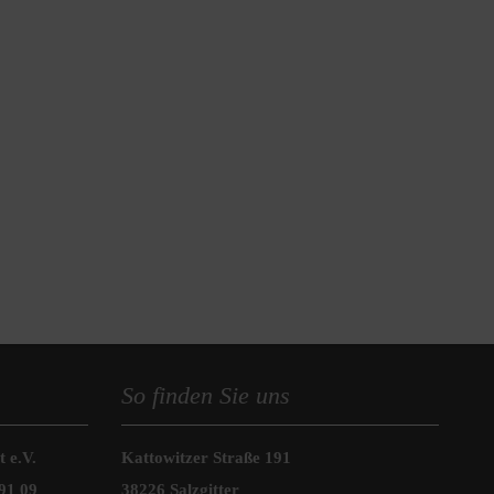
So finden Sie uns
 e.V.
Kattowitzer Straße 191
91 09
38226 Salzgitter