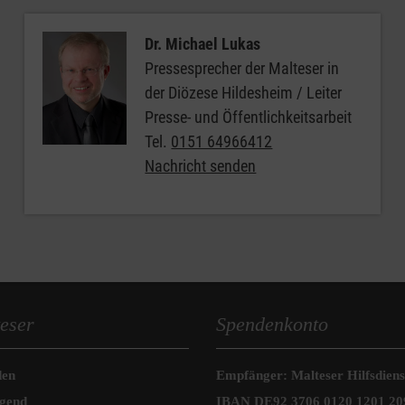
Dr. Michael Lukas
Pressesprecher der Malteser in
der Diözese Hildesheim / Leiter
Presse- und Öffentlichkeitsarbeit
Tel.
0151 64966412
Nachricht senden
eser
Spendenkonto
den
Empfänger: Malteser Hilfsdienst
ugend
IBAN DE92 3706 0120 1201 20