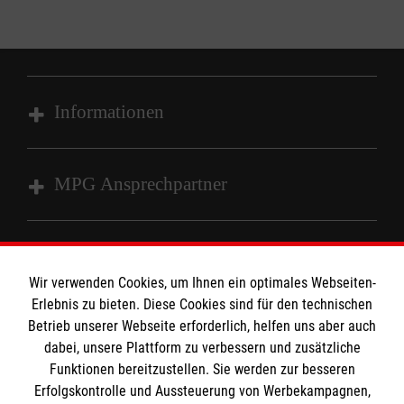
Informationen
Impressum
MPG Ansprechpartner
Datenschutz
Barrierefreiheit
Den Beauftragten für Medizinproduktesicherheit
Kontakt
im Malteser Rettungsdienst und den
Die Malteser
Wir verwenden Cookies, um Ihnen ein optimales Webseiten-
Presse
Einsatzdiensten der Malteser können Sie unter
Erlebnis zu bieten. Diese Cookies sind für den technischen
Betrieb unserer Webseite erforderlich, helfen uns aber auch
gmb_mpg@malteser.org
kontaktieren.
dabei, unsere Plattform zu verbessern und zusätzliche
Malteserorden
Funktionen bereitzustellen. Sie werden zur besseren
Malteser Jugend
Spendenkonto
Erfolgskontrolle und Aussteuerung von Werbekampagnen,
Malteser International