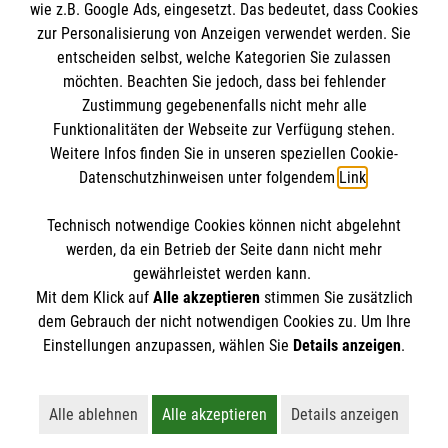
wie z.B. Google Ads, eingesetzt. Das bedeutet, dass Cookies
Malteser Intern
zur Personalisierung von Anzeigen verwendet werden. Sie
Empfänger: Malteser Hilfsdienst e.V.
entscheiden selbst, welche Kategorien Sie zulassen
Sharepoint
IBAN DE92 3706 0120 1201 2091 09
möchten. Beachten Sie jedoch, dass bei fehlender
So finden Sie uns
Zustimmung gegebenenfalls nicht mehr alle
BIC: GENODED1PA7
Funktionalitäten der Webseite zur Verfügung stehen.
Weitere Infos finden Sie in unseren speziellen Cookie-
Kattowitzer Straße 191
Soziale Netzwerke
Datenschutzhinweisen unter folgendem
Link
.
38226 Salzgitter
Telefon:
05341 8595895
Technisch notwendige Cookies können nicht abgelehnt
Accordion 2
werden, da ein Betrieb der Seite dann nicht mehr
info.salzgitter@malteser.org
gewährleistet werden kann.
Mit dem Klick auf
Alle akzeptieren
stimmen Sie zusätzlich
dem Gebrauch der nicht notwendigen Cookies zu. Um Ihre
Der Malteser Hilfsdienst e.V. ist als eingetragene
Einstellungen anzupassen, wählen Sie
Details anzeigen
.
gemeinnützige Organisation von der Körperschaft- und
Gewerbesteuer befreit.
Alle ablehnen
Alle akzeptieren
Details anzeigen
Lehnt alle nicht-essentiellen Cookies ab
Akzeptiert alle Cookies einschließl
Öffnet detaillie