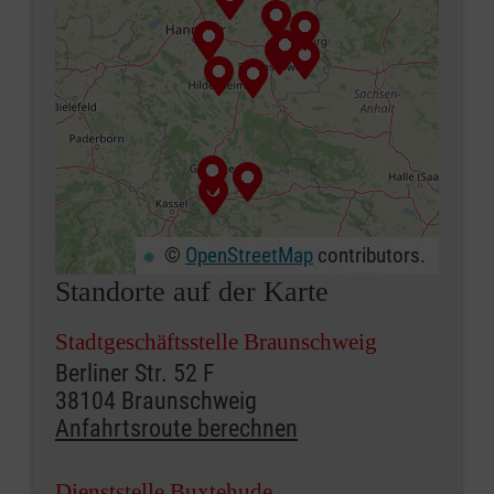
©
OpenStreetMap
contributors.
Standorte auf der Karte
+
−
⇧
Stadtgeschäftsstelle Braunschweig
Berliner Str. 52 F
38104 Braunschweig
Anfahrtsroute berechnen
Dienststelle Buxtehude