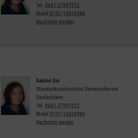
Tel.
0681 37997512
Mobil
0151/16824986
Nachricht senden
Weitere Informationen zum Malteser Besuchsdienst
für Menschen mit Demenz
Sabine Eis
Standortkoordinatorin Demenzdienste
Saarbrücken
Tel.
0681 37997512
Mobil
0151/16824986
Nachricht senden
Wann: