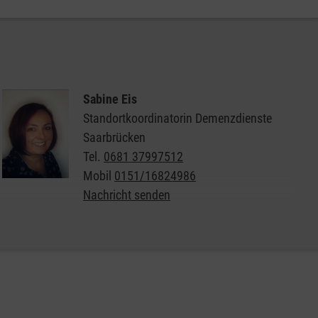
jeden 1. Dienstag im Monat von 14:00 bis
16:30 Uhr
Wo:
Tanzschule Bootz-Ohlmann
Sabine Eis
Europaallee 4a
Standortkoordinatorin Demenzdienste
66113 Saarbrücken
Saarbrücken
Tel.
0681 37997512
Mobil
0151/16824986
Nachricht senden
Informationen zum Musik Café Malta in
Saarbrücken
Wann:
jeden zweiten Montag im Monat
, im 14-
tägigen Rhythmus