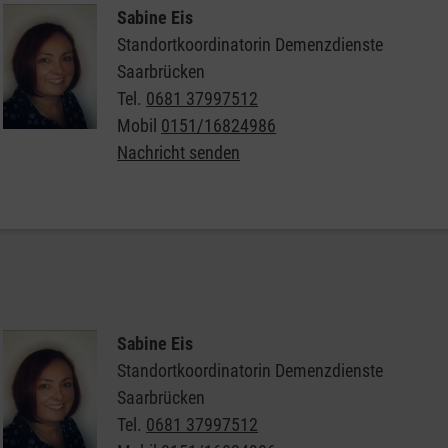
Sabine Eis
Standortkoordinatorin Demenzdienste
Adresse:
Saarbrücken
Küstriner Straße 20
Tel.
0681 37997512
66121 Saarbrücken
Mobil
0151/16824986
Kosten:
Nachricht senden
17€ die Stunde
Wann?
alle vier Wochen dienstags von 14 bis 16 Uhr
Sabine Eis
Standortkoordinatorin Demenzdienste
Saarbrücken
Tel.
0681 37997512