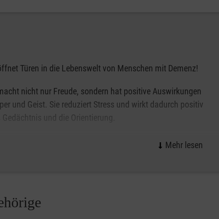
ffnet Türen in die Lebenswelt von Menschen mit Demenz!
acht nicht nur Freude, sondern hat positive Auswirkungen
per und Geist. Sie reduziert Stress und wirkt dadurch positiv
 Gedächtnis und die Orientierung.
r richtigen Musik kannst du alles vergessen… oder dich an
rinnern“. (unbekannt)
ehörige