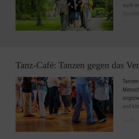
auch we
Angehör
Zudem s
wenn e
rund um
So können sich Angehörige von Menschen mit Demenz hi
zu können, zum Arzt, Friseur oder Sport zu gehen, oder
Tanz-Café: Tanzen gegen das Ve
Tanzen 
Mensch
ungezw
und kör
Im Tanz
aktivie
Sturzpr