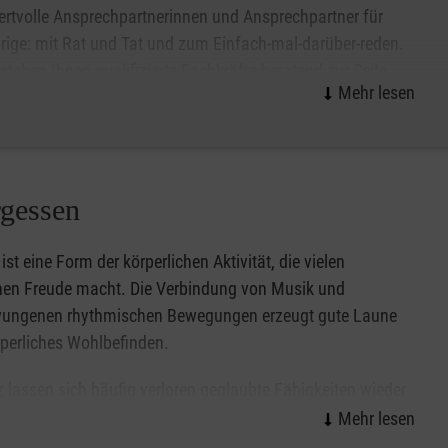
rtvolle Ansprechpartnerinnen und Ansprechpartner für
ige: mit Rat und Tat und zum Einfach-mal-darüber-reden.
tehen Ihnen qualifizierte Fachkräfte beratend zur Seite,
s zum Beispiel um Fragen zum Umgang mit Demenz oder
 die Pflegeversicherung geht.
n und wieder eine Auszeit nehmen: um in Ruhe einkaufen
 um ganz einfach allein etwas zu unternehmen.
rgessen
ist eine Form der körperlichen Aktivität, die vielen
en Freude macht. Die Verbindung von Musik und
ungenen rhythmischen Bewegungen erzeugt gute Laune
perliches Wohlbefinden.
 lassen sich häufig verloren geglaubte Fähigkeiten wieder
ren. Darüber hinaus wird die Motorik gefördert, was eine
ophylaxe darstellt.