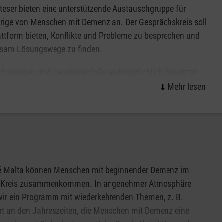
teser bieten eine unterstützende Austauschgruppe für
rige von Menschen mit Demenz an. Der Gesprächskreis soll
attform bieten, Konflikte und Probleme zu besprechen und
sam Lösungswege zu finden.
hwierigen und gegebenenfalls widersprüchlich besetzten
n soll in einem Gruppenklima der gegenseitigen
hätzung Raum geschenkt werden.
é Malta können Menschen mit beginnender Demenz im
n Kreis zusammenkommen. In angenehmer Atmosphäre
wir ein Programm mit wiederkehrenden Themen, z. B.
ert an den Jahreszeiten, die Menschen mit Demenz eine