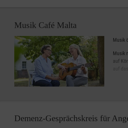
Musik Café Malta
Musik ö
Musik m
auf Kör
auf das
„Mit de
alles e
Demenz-Gesprächskreis für Ang