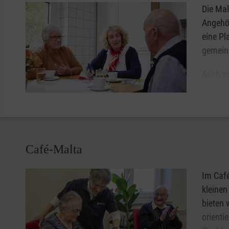
Die Mal
Angehö
eine Pl
gemein
Auch sc
Gefühle
Wertsc
Café-Malta
Im Caf
kleine
bieten 
orienti