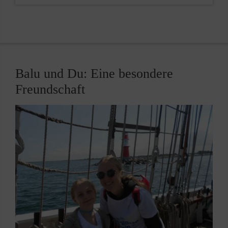
Ich bin entspannt und habe wirklich Zeit
Ich habe Freude an der Arbeit mit Kindern
Ich setze Grenzen
Ich habe Ideen und kann dem Kind etwas
Gutes anbieten
Balu und Du: Eine besondere
Wie werde ich als Balu begleitet
und
Freundschaft
unterstützt?
Bevor Balu beginnt, nimmt er oder sie teil am
Ein­führ­ungsseminar, um sich als Mentor
vorzubereiten. Gelegenheit, um sich mit
anderen Balus auszutauschen, um sich Rat
oder neue Ideen zu holen und sich mit
relevanten Themen wie Spielzeug, Medien oder
Resilienz zu beschäftigen, bietet
zweiwöchentlich das Be­gleitseminar.