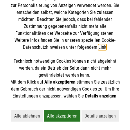
zur Personalisierung von Anzeigen verwendet werden. Sie
hat. Er ist oft bei den Treffen dabei. „Anfangs war
entscheiden selbst, welche Kategorien Sie zulassen
ich nervös. Ich habe mich gefragt, ob Stanley
möchten. Beachten Sie jedoch, dass bei fehlender
Kontakt mit mir haben möchte. Aber dieses Gefühl
Zustimmung gegebenenfalls nicht mehr alle
verschwand direkt in der nächsten Sekunde“, blickt
Funktionalitäten der Webseite zur Verfügung stehen.
sie zurück.
Weiterlesen
Weitere Infos finden Sie in unseren speziellen Cookie-
Datenschutzhinweisen unter folgendem
Link
.
Technisch notwendige Cookies können nicht abgelehnt
werden, da ein Betrieb der Seite dann nicht mehr
gewährleistet werden kann.
Mit dem Klick auf
Alle akzeptieren
stimmen Sie zusätzlich
dem Gebrauch der nicht notwendigen Cookies zu. Um Ihre
Einstellungen anzupassen, wählen Sie
Details anzeigen
.
Kooperationspartner
Alle ablehnen
Alle akzeptieren
Details anzeigen
Schulen
Lehnt alle nicht-essentiellen Cookies ab
Akzeptiert alle Cookies einschließl
Öffnet detaillie