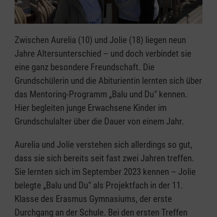
Anregungen und eine Rück­mel­dung erhält Balu
zeitnah über das Ta­gebuch­portal, in welchem
sie oder er die Treffen mit Mogli reflektiert.
Zwischen Aurelia (10) und Jolie (18) liegen neun
Jahre Altersunterschied – und doch verbindet sie
Wie werde ich Balu?
eine ganz besondere Freundschaft. Die
Wenn Sie Interesse haben Mentor oder
Grundschülerin und die Abiturientin lernten sich über
Mentorin zu werden, verabreden wir uns zu
das Mentoring-Programm „Balu und Du“ kennen.
einem Ge­spräch, bei dem wir uns gegenseitig
Hier begleiten junge Erwachsene Kinder im
kennenlernen und Fragen besprechen.
Grundschulalter über die Dauer von einem Jahr.
Um einen Termin zu vereinbaren, können Sie
Aurelia und Jolie verstehen sich allerdings so gut,
direkt anrufen oder Ihre Kontaktdaten per E-
dass sie sich bereits seit fast zwei Jahren treffen.
Mail an peter.wolf(at)malteser(dot)org
Sie lernten sich im September 2023 kennen – Jolie
schicken. Wir freuen uns darauf, Sie bald
belegte „Balu und Du“ als Projektfach in der 11.
kennen zu lernen!
Klasse des Erasmus Gymnasiums, der erste
Durchgang an der Schule. Bei den ersten Treffen