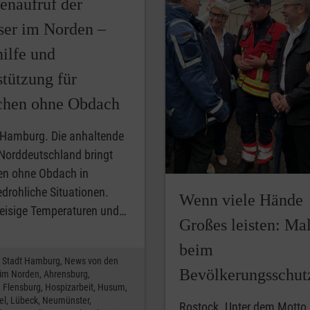
enaufruf der
ser im Norden –
ilfe und
stützung für
hen ohne Obdach
 Hamburg. Die anhaltende
 Norddeutschland bringt
n ohne Obdach in
drohliche Situationen.
Wenn viele Hände
 eisige Temperaturen und…
Großes leisten: Mal
beim
Stadt Hamburg,
News von den
Bevölkerungsschut
 im Norden,
Ahrensburg,
,
Flensburg,
Hospizarbeit,
Husum,
el,
Lübeck,
Neumünster,
Rostock. Unter dem Motto