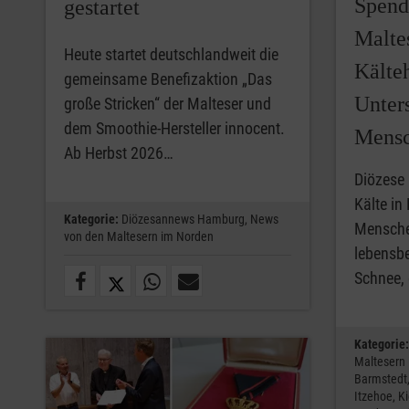
Spend
gestartet
Malte
Heute startet deutschlandweit die
Kälteh
gemeinsame Benefizaktion „Das
Unter
große Stricken“ der Malteser und
dem Smoothie-Hersteller innocent.
Mensc
Ab Herbst 2026…
Diözese
Kälte in
Kategorie:
Diözesannews Hamburg,
News
Mensche
von den Maltesern im Norden
lebensbe
Schnee,
Kategorie:
Maltesern
Barmstedt
Itzehoe,
Ki