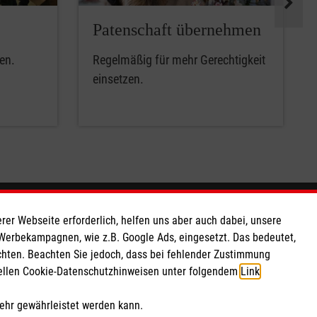
Patenschaft übernehmen
en.
Regelmäßig für mehr Gerechtigkeit
einsetzen.
So finden Sie uns
rer Webseite erforderlich, helfen uns aber auch dabei, unsere
 Werbekampagnen, wie z.B. Google Ads, eingesetzt. Das bedeutet,
chten. Beachten Sie jedoch, dass bei fehlender Zustimmung
Ramsener Straße 15
ziellen Cookie-Datenschutzhinweisen unter folgendem
Link
.
051 57
78239 Rielasingen-Worblingen
Telefon:
07731 7978831
mehr gewährleistet werden kann.