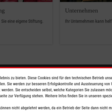
ng
Unternehmen
Sie eine eigene Stiftung.
Ihr Unternehmen kann helf
eser
Spendenkonto
bnis zu bieten. Diese Cookies sind für den technischen Betrieb unse
llen. Sie werden zur besseren Erfolgskontrolle und Aussteuerung von
 werden. Sie entscheiden selbst, welche Kategorien Sie zulassen mö
 Deutschland
Malteser Bodensee
seite zur Verfügung stehen. Weitere Infos finden Sie in unseren spe
den
IBAN: DE71 6905 0001 0000 0
BIC: SOLADES1KNZ
önnen nicht abgelehnt werden, da ein Betrieb der Seite dann nicht 