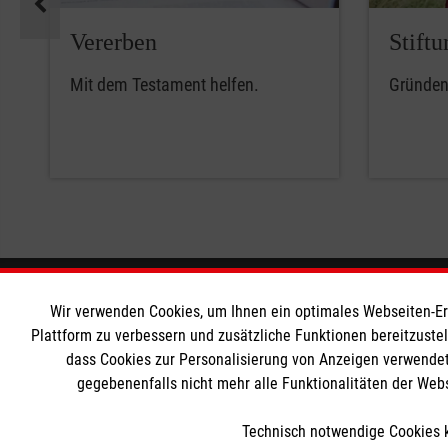
Vererben
Stiftu
Mit dem Testament helfen.
Gründen 
Informationen
Die Malt
Wir verwenden Cookies, um Ihnen ein optimales Webseiten-Erle
Plattform zu verbessern und zusätzliche Funktionen bereitzuste
dass Cookies zur Personalisierung von Anzeigen verwendet
Impressum
Malteser in
gegebenenfalls nicht mehr alle Funktionalitäten der Web
Datenschutz
Malteseror
Barrierefreiheit
Sharepoint
Technisch notwendige Cookies k